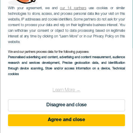
With your agreement, we and
our 14 partners
use cookies or similar
technologies to store, access, and process personal data like your visit on this
website, IP addresses and cookie identifiers. Some partners do not ask for your
consent to process your data and rely on their legitimate business interest. You
GRAN CANARIA
can withdraw your consent or object to data processing based on legitimate
O. Rumores de Milonga,
interest at any time by clicking on “Learn More” or in our Privacy Policy on this
Folclor Argentino
website.
We and our partners process data for the following purposes:
Imagen
Personalised advertising and content, advertising and content measurement, audience
Listado
research and services development
, Precise geolocation data, and identification
through device scanning
, Store and/or access information on a device
, Technical
cookies
Learn More →
Disagree and close
Agree and close
KORÁBBI ESEMÉNY