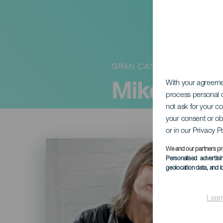
GRAN CANARIA
Mike Ster
With your agreem
process personal d
not ask for your c
your consent or ob
or in our Privacy P
Imagen
Listado
We and our partners pr
Personalised advertis
geolocation data, and i
Lear