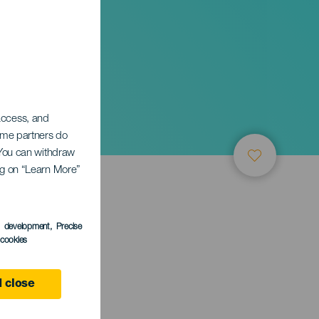
 access, and
Some partners do
. You can withdraw
ing on “Learn More”
s development
, Precise
l cookies
 close
anaria