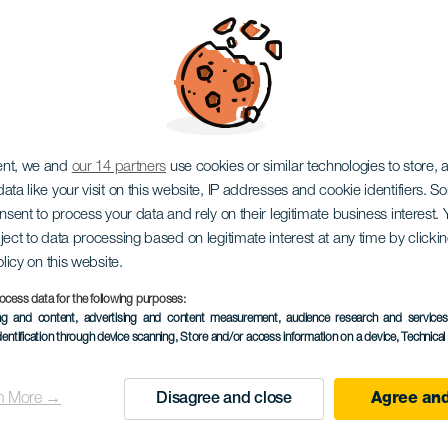
n Band
ent, we and
our 14 partners
use cookies or similar technologies to store,
ata like your visit on this website, IP addresses and cookie identifiers. 
onsent to process your data and rely on their legitimate business interest
ject to data processing based on legitimate interest at any time by click
olicy on this website.
ocess data for the following purposes:
ing and content, advertising and content measurement, audience research and service
dentification through device scanning
, Store and/or access information on a device
, Technica
KORÁBBI ESEMÉNY
n More →
Disagree and close
Agree and
03 November 2023
Localidad
Las Palmas de Gran C