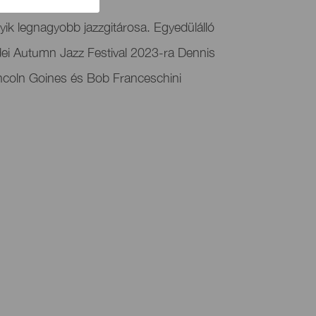
yik legnagyobb jazzgitárosa. Egyedülálló
idei Autumn Jazz Festival 2023-ra Dennis
ncoln Goines és Bob Franceschini