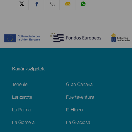
Contenido
Menú
Kanári-szigetek
Footer
Tenerife
Gran Canaria
Lanzarote
Fuerteventura
La Palma
El Hierro
La Gomera
La Graciosa