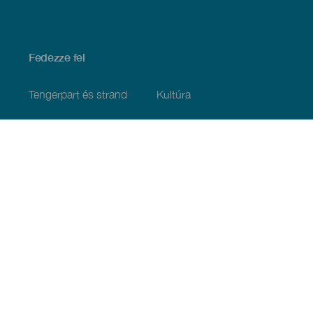
Fedezze fel
Tengerpart és strand
Kultúra
Gasztronómia
Az összes cikk
Praktikus információk
Események
Időjárás
Megérkezés
Vendéglátás
Szállás
A szigetcsoport