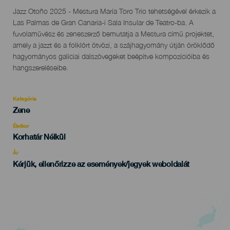
Descripción
Jazz Otoño 2025 - Mestura María Toro Trio tehetségével érkezik a
del
Las Palmas de Gran Canaria-i Sala Insular de Teatro-ba. A
evento
fuvolaművész és zeneszerző bemutatja a Mestura című projektet,
amely a jazzt és a folklórt ötvözi, a szájhagyomány útján öröklődő
hagyományos galíciai dalszövegeket beépítve kompozícióiba és
hangszereléseibe.
Kategória
Categoría
Zene
del
evento
Életkor
Edad
Korhatár Nélkül
Recomendada
Ár
Kérjük, ellenőrizze az események/jegyek weboldalát