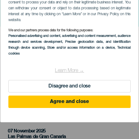
consent to process your data and rely on their legitimate business interest. You
can withdraw your consent or object to data processing based on legitimate
GRAN CANARIA
interest at any time by clicking on “Learn More” or in our Privacy Policy on this
Mestura Maria Toro Triótól
website.
We and our partners process data for the following purposes:
Imagen
Personalised advertising and content, advertising and content measurement, audience
Listado
research and services development
, Precise geolocation data, and identification
through device scanning
, Store and/or access information on a device
, Technical
cookies
Learn More →
Disagree and close
Agree and close
KORÁBBI ESEMÉNY
07 November 2025
Localidad
Las Palmas de Gran Canaria