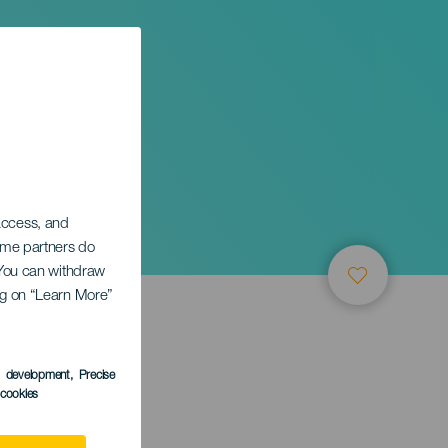
 access, and
Some partners do
. You can withdraw
ing on “Learn More”
s development
, Precise
l cookies
anaria