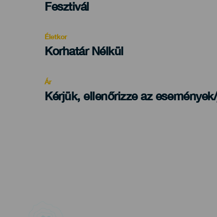
Categoría
Fesztivál
del
evento
Életkor
Edad
Korhatár Nélkül
Recomendada
Ár
Kérjük, ellenőrizze az események