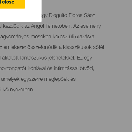
 close
semondó ciklusa egy Dieguito Flores Sáez
ssal kezdődik az Angol Temetőben. Az esemény
hagyományos meséken keresztüli utazásra
az emlékezet összefonódik a klasszikusok sötét
 átitatott fantasztikus jelenetekkel. Ez egy
orzongatót iróniával és intimitással ötvözi,
a, amelyek egyszerre meglepőek és
i környezetben.