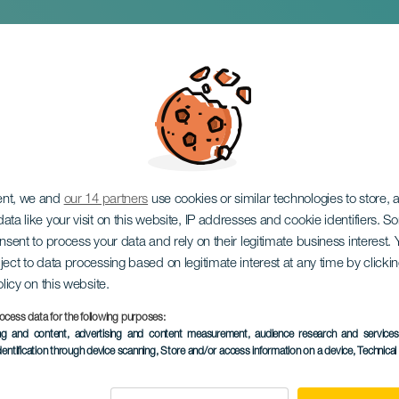
ó traumákkal
ent, we and
our 14 partners
use cookies or similar technologies to store,
ata like your visit on this website, IP addresses and cookie identifiers. 
onsent to process your data and rely on their legitimate business interest
ject to data processing based on legitimate interest at any time by click
olicy on this website.
ocess data for the following purposes:
KORÁBBI ESEMÉNY
ing and content, advertising and content measurement, audience research and service
dentification through device scanning
, Store and/or access information on a device
, Technica
13 September 2025
Localidad
Las Palmas de Gran C