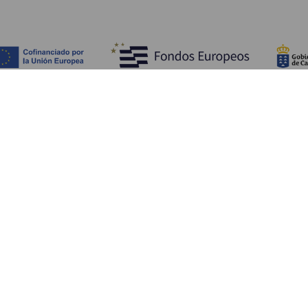
Fedezze fel
Pr
Tengerpart és strand
Kultúra
E
Gasztronómia
Az összes cikk
Me
Sz
Sz