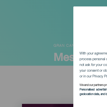
GRAN CANARIA
Mesék apr
With your agreem
process personal d
not ask for your c
your consent or ob
or in our Privacy P
We and our partners pr
Personalised advertis
geolocation data, and i
Imagen