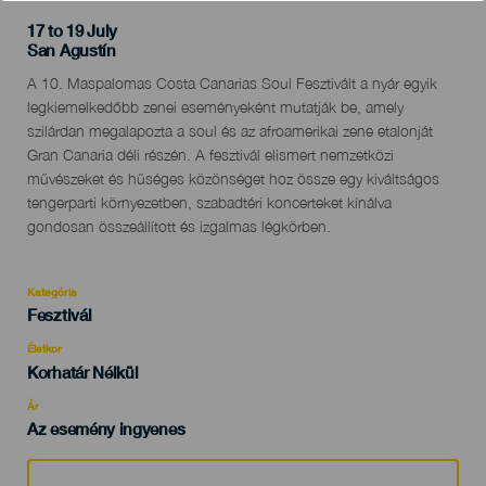
17 to 19 July
Localidad
San Agustín
Descripción
A 10. Maspalomas Costa Canarias Soul Fesztivált a nyár egyik
del
legkiemelkedőbb zenei eseményeként mutatják be, amely
evento
szilárdan megalapozta a soul és az afroamerikai zene etalonját
Gran Canaria déli részén. A fesztivál elismert nemzetközi
művészeket és hűséges közönséget hoz össze egy kiváltságos
tengerparti környezetben, szabadtéri koncerteket kínálva
gondosan összeállított és izgalmas légkörben.
Kategória
Categoría
Fesztivál
del
evento
Életkor
Edad
Korhatár Nélkül
Recomendada
Ár
Az esemény ingyenes