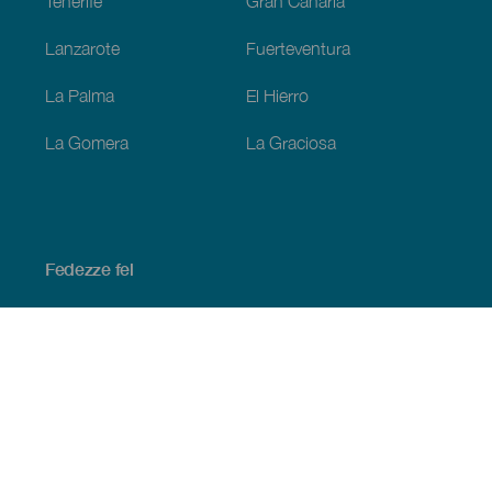
Tenerife
Gran Canaria
Lanzarote
Fuerteventura
La Palma
El Hierro
La Gomera
La Graciosa
Fedezze fel
Tengerpart és strand
Kultúra
Gasztronómia
Az összes cikk