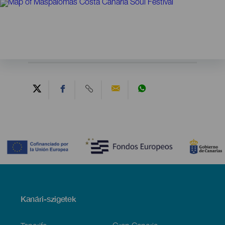
Contenido
Menú
Kanári-szigetek
Footer