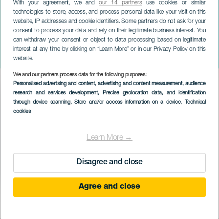
With your agreement, we and
our 14 partners
use cookies or similar
technologies to store, access, and process personal data like your visit on this
website, IP addresses and cookie identifiers. Some partners do not ask for your
consent to process your data and rely on their legitimate business interest. You
GRAN CANARIA
can withdraw your consent or object to data processing based on legitimate
Maspalomas Costa Canaria
interest at any time by clicking on “Learn More” or in our Privacy Policy on this
Soul Festival
website.
We and our partners process data for the following purposes:
Imagen
Personalised advertising and content, advertising and content measurement, audience
Listado
research and services development
, Precise geolocation data, and identification
through device scanning
, Store and/or access information on a device
, Technical
cookies
Learn More →
Disagree and close
Agree and close
KORÁBBI ESEMÉNY