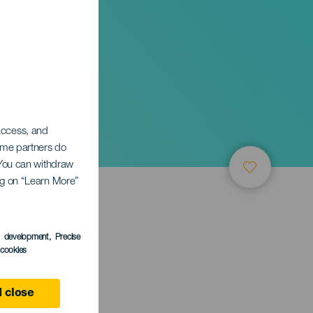
 access, and
Some partners do
. You can withdraw
ing on “Learn More”
s development
, Precise
l cookies
 close