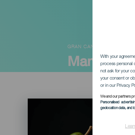
GRAN CANARIA
Mangó és 
With your agreem
process personal d
not ask for your c
your consent or ob
or in our Privacy P
We and our partners pr
Imagen
Personalised advertis
Listado
geolocation data, and i
Lear