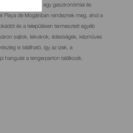
- és Avokádóvásár egy gasztronómiai és
yet Playa de Mogánban rendeznek meg, ahol a
okádót és a településen termesztett egyéb
ásáron sajtok, lekvárok, édességek, kézműves
szleg is található, így az ízek, a
 hangulat a tengerparton találkozik.