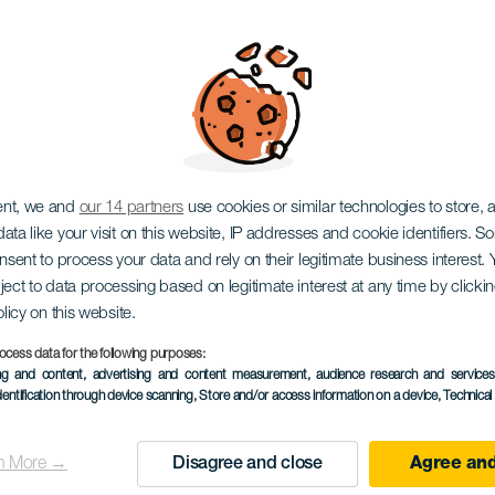
avokádó vásár
ent, we and
our 14 partners
use cookies or similar technologies to store,
ata like your visit on this website, IP addresses and cookie identifiers. 
onsent to process your data and rely on their legitimate business interest
ject to data processing based on legitimate interest at any time by click
olicy on this website.
ocess data for the following purposes:
KORÁBBI ESEMÉNY
ing and content, advertising and content measurement, audience research and service
dentification through device scanning
, Store and/or access information on a device
, Technica
14 September 2025
Localidad
Puerto de Mogán
n More →
Disagree and close
Agree and