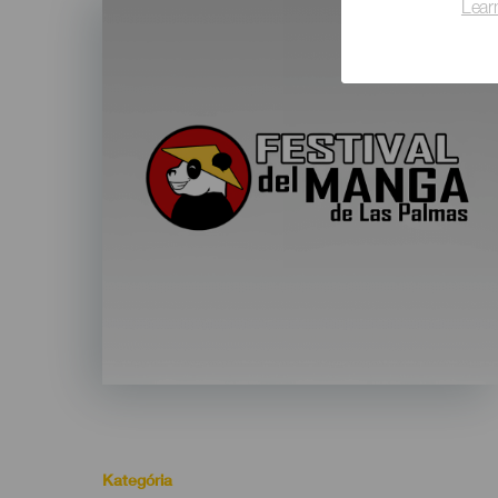
Lear
Listado
Kategória