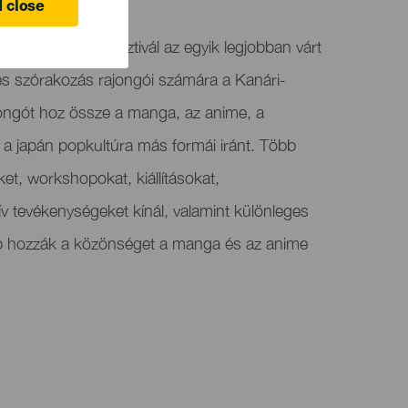
 close
ria-i Manga Fesztivál az egyik legjobban várt
és szórakozás rajongói számára a Kanári-
jongót hoz össze a manga, az anime, a
s a japán popkultúra más formái iránt. Több
et, workshopokat, kiállításokat,
ív tevékenységeket kínál, valamint különleges
bb hozzák a közönséget a manga és az anime