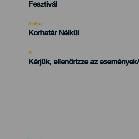
Categoría
Fesztivál
del
evento
Életkor
Edad
Korhatár Nélkül
Recomendada
Ár
Kérjük, ellenőrizze az események