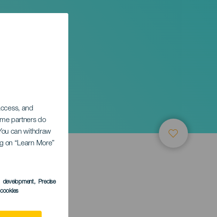
 access, and
Some partners do
. You can withdraw
ing on “Learn More”
s development
, Precise
l cookies
anaria