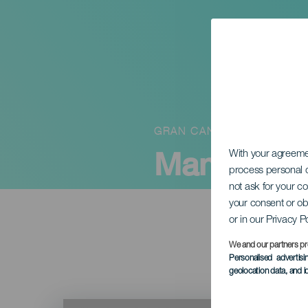
GRAN CANARIA
Manga és 
With your agreem
process personal d
not ask for your c
your consent or ob
or in our Privacy P
We and our partners pr
Personalised advertis
geolocation data, and i
Imagen