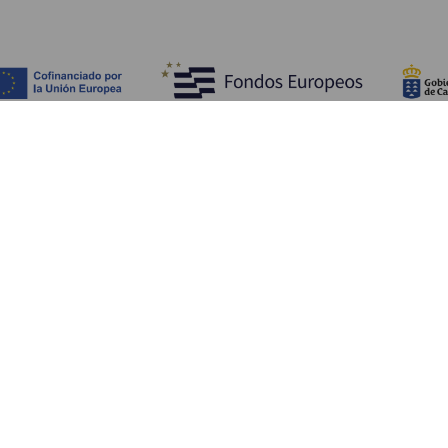
Fedezze fel
Pr
Tengerpart és strand
Kultúra
E
Gasztronómia
Az összes cikk
Me
Sz
Sz