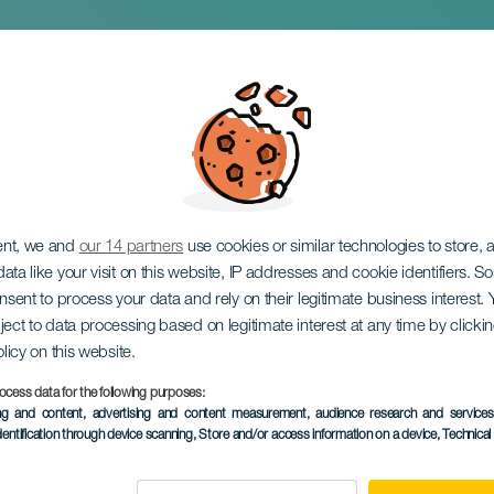
Comic Con Fesztivál
ent, we and
our 14 partners
use cookies or similar technologies to store,
ata like your visit on this website, IP addresses and cookie identifiers. 
onsent to process your data and rely on their legitimate business interest
ject to data processing based on legitimate interest at any time by click
olicy on this website.
ocess data for the following purposes:
KORÁBBI ESEMÉNY
ing and content, advertising and content measurement, audience research and service
dentification through device scanning
, Store and/or access information on a device
, Technica
7 to 9 November
Localidad
Las Palmas de Gran C