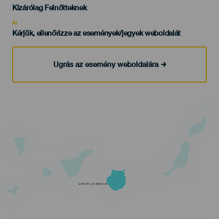
Edad
Kizárólag Felnőtteknek
Recomendada
Ár
Kérjük, ellenőrizze az események/jegyek weboldalát
Ugrás az esemény weboldalára
GRAN CANARIA