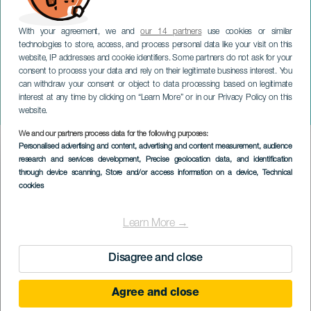
With your agreement, we and
our 14 partners
use cookies or similar
technologies to store, access, and process personal data like your visit on this
website, IP addresses and cookie identifiers. Some partners do not ask for your
consent to process your data and rely on their legitimate business interest. You
can withdraw your consent or object to data processing based on legitimate
GRAN CANARIA
interest at any time by clicking on “Learn More” or in our Privacy Policy on this
Mamá Noelia. Maspalomas
website.
We and our partners process data for the following purposes:
Imagen
Personalised advertising and content, advertising and content measurement, audience
Listado
research and services development
, Precise geolocation data, and identification
through device scanning
, Store and/or access information on a device
, Technical
cookies
Learn More →
Disagree and close
Agree and close