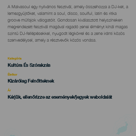
Descripción
A Malvasoul egy nyilvános fesztivál, amely összehozza a DJ-ket, a
del
lemezgyűjtőket, valamint a soul, disco, soulful, latin és ritka
evento
groove műfajok válogatóit. Gondosan kiválasztott helyszíneken
megrendezett fesztivál magával ragadó zenei élményt kínál magas
szintű DJ-fellépésekkel, nyugodt légkörrel és a zene iránti közös
szenvedélysel, amely a résztvevők közös vonása.
Kategória
Categoría
Kultúra És Szórakzás
del
evento
Életkor
Edad
Kizárólag Felnőtteknek
Recomendada
Ár
Kérjük, ellenőrizze az események/jegyek weboldalát