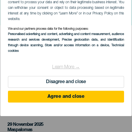
consent to process your data and rely on their legitimate business interest. You
can withdraw your consent or object to data processing based on legitimate
GRAN CANARIA
interest at any time by clicking on “Learn More” or in our Privacy Policy on this
Malvasoul stílusos
website.
We and our partners process data for the following purposes:
Imagen
Personalised advertising and content, advertising and content measurement, audience
Listado
research and services development
, Precise geolocation data, and identification
through device scanning
, Store and/or access information on a device
, Technical
cookies
Learn More →
Disagree and close
Agree and close
KORÁBBI ESEMÉNY
29 November 2025
Localidad
Maspalomas