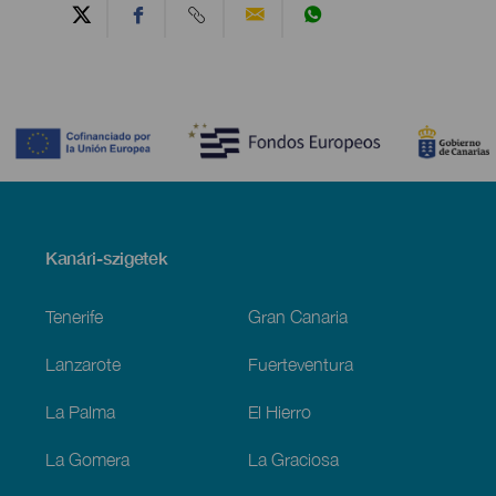
Contenido
Menú
Kanári-szigetek
Footer
Tenerife
Gran Canaria
Lanzarote
Fuerteventura
La Palma
El Hierro
La Gomera
La Graciosa