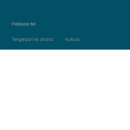
Fedezze fel
Tengerpart és strand
Kultúra
Gasztronómia
Az összes cikk
Praktikus információk
Események
Időjárás
Megérkezés
Vendéglátás
Szállás
A szigetcsoport