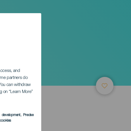
 access, and
Some partners do
. You can withdraw
ing on “Learn More”
s development
, Precise
l cookies