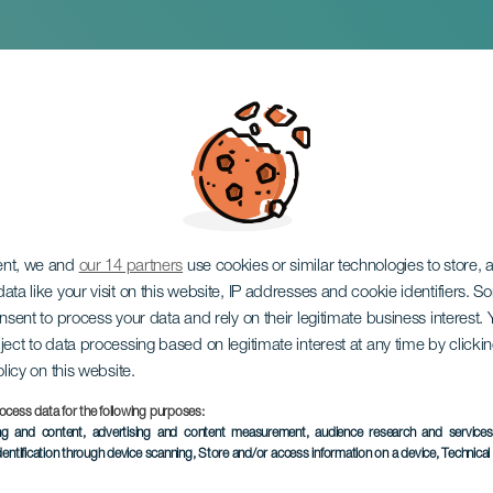
ve Summer
ent, we and
our 14 partners
use cookies or similar technologies to store,
ata like your visit on this website, IP addresses and cookie identifiers. 
onsent to process your data and rely on their legitimate business interest
ject to data processing based on legitimate interest at any time by click
olicy on this website.
ocess data for the following purposes:
KORÁBBI ESEMÉNY
ing and content, advertising and content measurement, audience research and service
dentification through device scanning
, Store and/or access information on a device
, Technica
10 August 2024