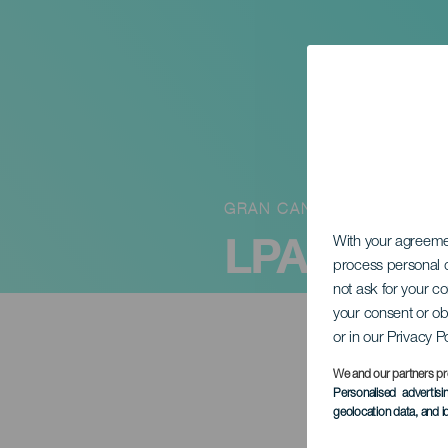
GRAN CANARIA
LPA Groo
With your agreem
process personal d
not ask for your c
your consent or ob
or in our Privacy P
We and our partners pr
Personalised advertis
geolocation data, and i