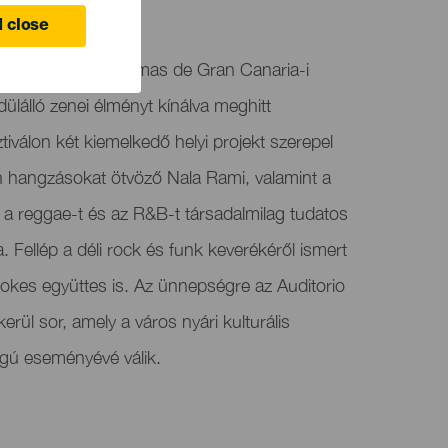
anaria
 close
sszatér a Las Palmas de Gran Canaria-i
lálló zenei élményt kínálva meghitt
iválon két kiemelkedő helyi projekt szerepel
in hangzásokat ötvöző Nala Rami, valamint a
 a reggae-t és az R&B-t társadalmilag tudatos
 Fellép a déli rock és funk keverékéről ismert
okes együttes is. Az ünnepségre az Auditorio
ül sor, amely a város nyári kulturális
ágú eseményévé válik.