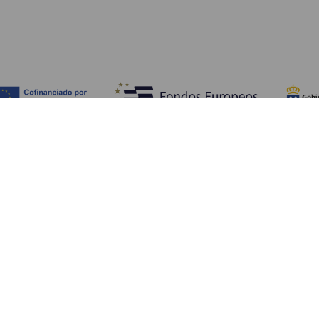
Fedezze fel
Pr
Tengerpart és strand
Kultúra
E
Gasztronómia
Az összes cikk
Me
Sz