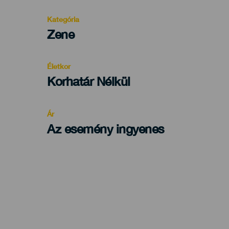
Kategória
Categoría
Zene
del
evento
Életkor
Edad
Korhatár Nélkül
Recomendada
Ár
Az esemény ingyenes