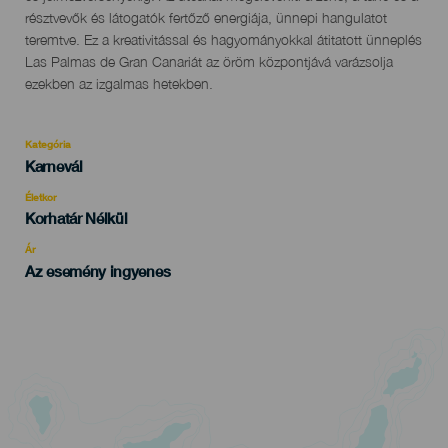
résztvevők és látogatók fertőző energiája, ünnepi hangulatot
teremtve. Ez a kreativitással és hagyományokkal átitatott ünneplés
Las Palmas de Gran Canariát az öröm központjává varázsolja
ezekben az izgalmas hetekben.
Kategória
Categoría
Karnevál
del
evento
Életkor
Edad
Korhatár Nélkül
Recomendada
Ár
Az esemény ingyenes