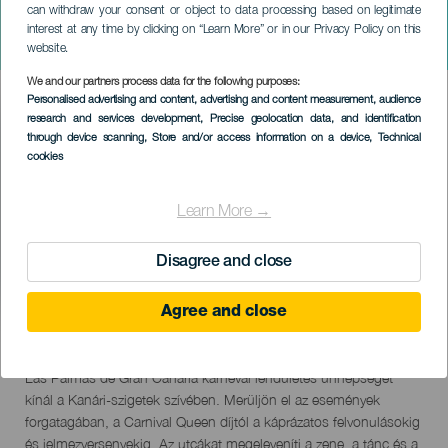
can withdraw your consent or object to data processing based on legitimate
Las Palmas de Gran Canaria
interest at any time by clicking on “Learn More” or in our Privacy Policy on this
karneválja
website.
We and our partners process data for the following purposes:
Imagen
Personalised advertising and content, advertising and content measurement, audience
Listado
research and services development
, Precise geolocation data, and identification
through device scanning
, Store and/or access information on a device
, Technical
cookies
Learn More →
Disagree and close
Agree and close
February 2027
Localidad
Las Palmas de Gran Canaria
Descripción
Las Palmas de Gran Canaria karnevál lendületes ünnepséget
del
kínál a Kanári-szigetek szívében. Merüljön el az események
evento
forgatagában, a Carnival Queen díjtól a káprázatos felvonulásokig
és jelmezversenyekig. Az utcákat megeleveníti a zene, a tánc és a