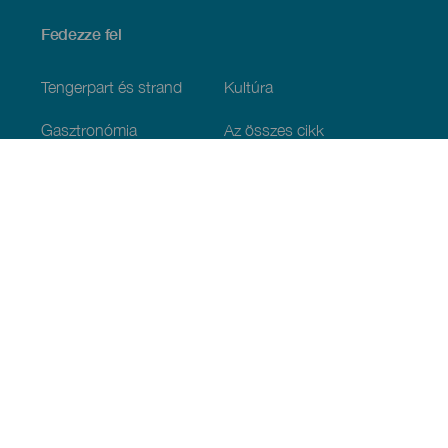
Fedezze fel
Tengerpart és strand
Kultúra
Gasztronómia
Az összes cikk
Praktikus információk
Események
Időjárás
Megérkezés
Vendéglátás
Szállás
A szigetcsoport
Szolgáltatások