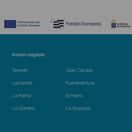
Contenido
Menú
Kanári-szigetek
Footer
Tenerife
Gran Canaria
Lanzarote
Fuerteventura
La Palma
El Hierro
La Gomera
La Graciosa