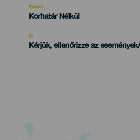
evento
Életkor
Edad
Korhatár Nélkül
Recomendada
Ár
Kérjük, ellenőrizze az események