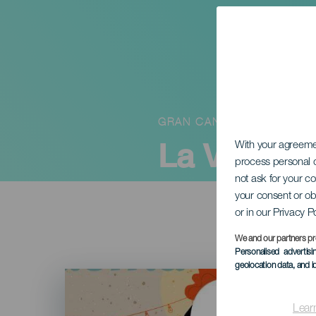
GRAN CANARIA
La Verben
With your agreem
process personal d
not ask for your c
your consent or ob
or in our Privacy P
We and our partners pr
Personalised advertis
geolocation data, and i
Imagen
Listado
Lear