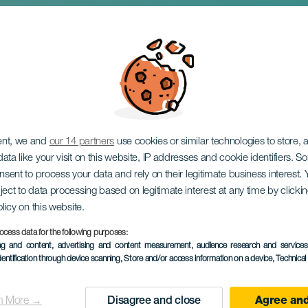
a de la Paloma
ent, we and
our 14 partners
use cookies or similar technologies to store,
ata like your visit on this website, IP addresses and cookie identifiers. 
onsent to process your data and rely on their legitimate business interest
ject to data processing based on legitimate interest at any time by click
olicy on this website.
ocess data for the following purposes:
KORÁBBI ESEMÉNY
ing and content, advertising and content measurement, audience research and service
dentification through device scanning
, Store and/or access information on a device
, Technica
21 to 22 September
Localidad
Las Palmas de Gran C
n More →
Disagree and close
Agree and