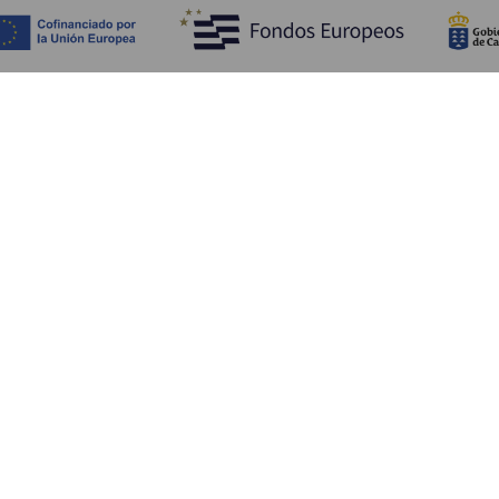
Fedezze fel
Pr
Tengerpart és strand
Kultúra
E
Gasztronómia
Az összes cikk
Me
Sz
Sz