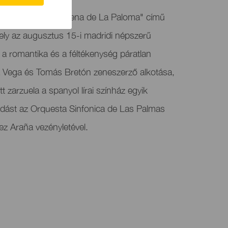
mutatja a "La Verbena de La Paloma" című
ly az augusztus 15-i madridi népszerű
, a romantika és a féltékenység páratlan
la Vega és Tomás Bretón zeneszerző alkotása,
 zarzuela a spanyol lírai színház egyik
adást az Orquesta Sinfonica de Las Palmas
ez Araña vezényletével.