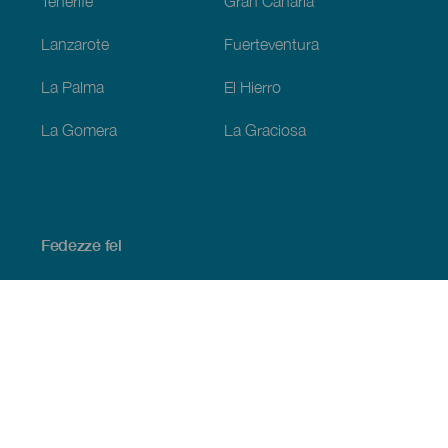
Tenerife
Gran Canaria
Lanzarote
Fuerteventura
La Palma
El Hierro
La Gomera
La Graciosa
Fedezze fel
Tengerpart és strand
Kultúra
Gasztronómia
Az összes cikk