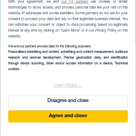
With your agreement, we and
our 14 partners
use cookies or similar
technologies to store, access, and process personal data like your visit on this
website, IP addresses and cookie identifiers. Some partners do not ask for your
consent to process your data and rely on their legitimate business interest. You
GRAN CANARIA
can withdraw your consent or object to data processing based on legitimate
Koncerten Silvia Pérez Cruz
interest at any time by clicking on “Learn More” or in our Privacy Policy on this
és Salvador Sobral
website.
We and our partners process data for the following purposes:
Imagen
Personalised advertising and content, advertising and content measurement, audience
Listado
research and services development
, Precise geolocation data, and identification
through device scanning
, Store and/or access information on a device
, Technical
cookies
Learn More →
Disagree and close
Agree and close
KORÁBBI ESEMÉNY