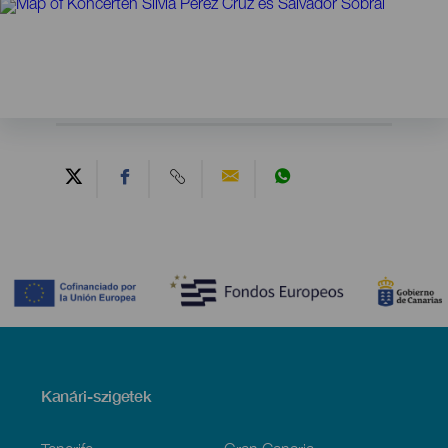
Contenido
Menú
Kanári-szigetek
Footer