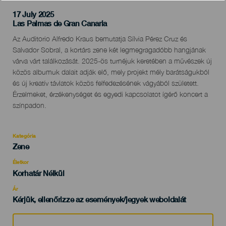
17 July 2025
Localidad
Las Palmas de Gran Canaria
Descripción
Az Auditorio Alfredo Kraus bemutatja Sílvia Pérez Cruz és
del
Salvador Sobral, a kortárs zene két legmegragadóbb hangjának
evento
várva várt találkozását. 2025-ös turnéjuk keretében a művészek új
közös albumuk dalait adják elő, mely projekt mély barátságukból
és új kreatív távlatok közös felfedezésének vágyából született.
Érzelmeket, érzékenységet és egyedi kapcsolatot ígérő koncert a
színpadon.
Kategória
Categoría
Zene
del
evento
Életkor
Edad
Korhatár Nélkül
Recomendada
Ár
Kérjük, ellenőrizze az események/jegyek weboldalát