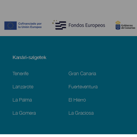
Contenido
Menú
Kanári-szigetek
Footer
Tenerife
Gran Canaria
Lanzarote
Fuerteventura
La Palma
El Hierro
La Gomera
La Graciosa