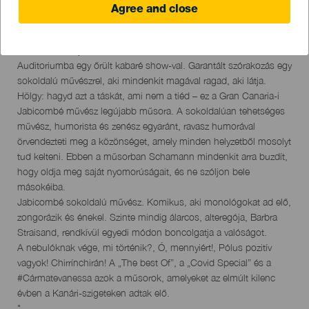
Agree and close
17 June 2023
Localidad
Las Palmas de Gran Canaria
Descripción
"A Jabicombé június 17-én tér vissza az Alfredo Kraus
del
Auditoriumba egy őrült kabaré show-val. Garantált szórakozás egy
evento
sokoldalú művészrel, aki mindenkit magával ragad, aki látja.
Hölgy: hagyd azt a táskát, ami nem a tiéd – ez a Gran Canaria-i
Jabicombé művész legújabb műsora. A sokoldalúan tehetséges
művész, humorista és zenész egyaránt, ravasz humorával
örvendezteti meg a közönséget, amely minden helyzetből mosolyt
tud kelteni. Ebben a műsorban Schamann mindenkit arra buzdít,
hogy oldja meg saját nyomorúságait, és ne szóljon bele
másokéiba.
Jabicombé sokoldalú művész. Komikus, aki monológokat ad elő,
zongorázik és énekel. Szinte mindig álarcos, alteregója, Barbra
Straisand, rendkívül egyedi módon boncolgatja a valóságot.
A nebulóknak vége, mi történik?, Ó, mennyiért!, Pólus pozitív
vagyok! Chirrínchirán! A „The best Of”, a „Covid Special” és a
#Cármatevanessa azok a műsorok, amelyeket az elmúlt kilenc
évben a Kanári-szigeteken adtak elő.
"