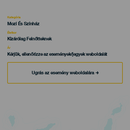
Kategória
Categoría
Mozi És Színház
del
evento
Életkor
Edad
Kizárólag Felnőtteknek
Recomendada
Ár
Kérjük, ellenőrizze az események/jegyek weboldalát
Ugrás az esemény weboldalára