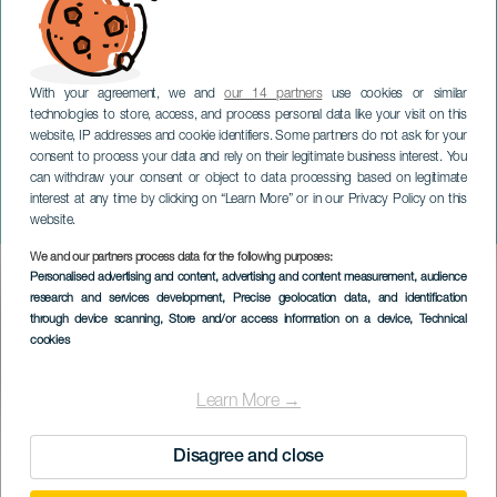
With your agreement, we and
our 14 partners
use cookies or similar
technologies to store, access, and process personal data like your visit on this
website, IP addresses and cookie identifiers. Some partners do not ask for your
consent to process your data and rely on their legitimate business interest. You
can withdraw your consent or object to data processing based on legitimate
GRAN CANARIA
interest at any time by clicking on “Learn More” or in our Privacy Policy on this
Jabicombé
website.
We and our partners process data for the following purposes:
Imagen
Personalised advertising and content, advertising and content measurement, audience
Listado
research and services development
, Precise geolocation data, and identification
through device scanning
, Store and/or access information on a device
, Technical
cookies
Learn More →
KORÁBBI ESEMÉNY
Disagree and close