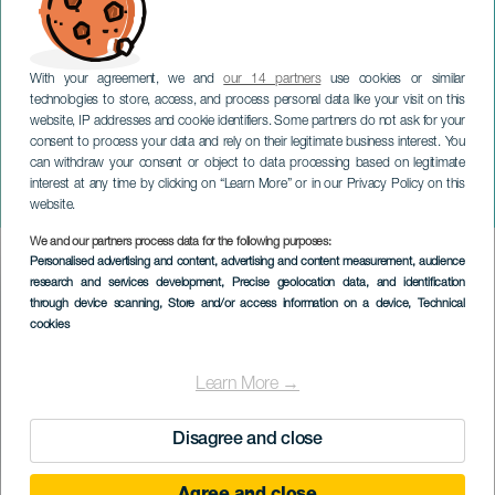
With your agreement, we and
our 14 partners
use cookies or similar
technologies to store, access, and process personal data like your visit on this
website, IP addresses and cookie identifiers. Some partners do not ask for your
consent to process your data and rely on their legitimate business interest. You
GRAN CANARIA
can withdraw your consent or object to data processing based on legitimate
Héctor Alterio: Una pequeña
interest at any time by clicking on “Learn More” or in our Privacy Policy on this
historia
website.
We and our partners process data for the following purposes:
Imagen
Personalised advertising and content, advertising and content measurement, audience
Listado
research and services development
, Precise geolocation data, and identification
through device scanning
, Store and/or access information on a device
, Technical
cookies
Learn More →
Disagree and close