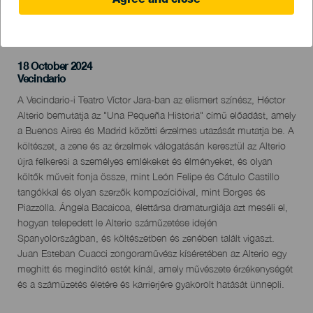
Agree and close
KORÁBBI ESEMÉNY
18 October 2024
Localidad
Vecindario
Descripción
A Vecindario-i Teatro Víctor Jara-ban az elismert színész, Héctor
del
Alterio bemutatja az "Una Pequeña Historia" című előadást, amely
evento
a Buenos Aires és Madrid közötti érzelmes utazását mutatja be. A
költészet, a zene és az érzelmek válogatásán keresztül az Alterio
újra felkeresi a személyes emlékeket és élményeket, és olyan
költők műveit fonja össze, mint León Felipe és Cátulo Castillo
tangókkal és olyan szerzők kompozícióival, mint Borges és
Piazzolla. Ángela Bacaicoa, élettársa dramaturgiája azt meséli el,
hogyan telepedett le Alterio száműzetése idején
Spanyolországban, és költészetben és zenében talált vigaszt.
Juan Esteban Cuacci zongoraművész kíséretében az Alterio egy
meghitt és megindító estét kínál, amely művészete érzékenységét
és a száműzetés életére és karrierjére gyakorolt ​​hatását ünnepli.