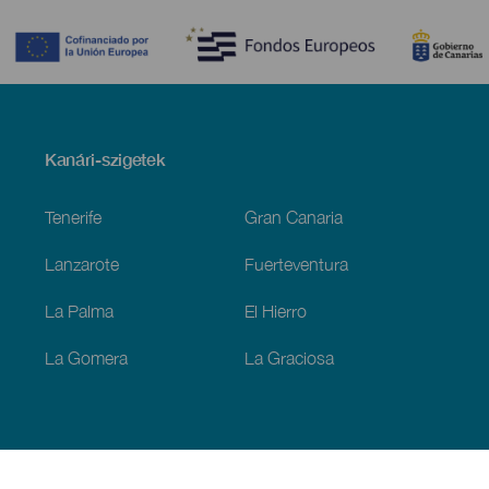
Contenido
Menú
Kanári-szigetek
Footer
Tenerife
Gran Canaria
Lanzarote
Fuerteventura
La Palma
El Hierro
La Gomera
La Graciosa
Fedezze fel