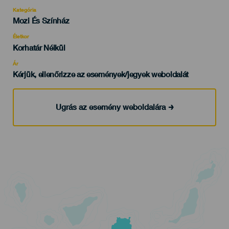
Kategória
Categoría
Mozi És Színház
del
evento
Életkor
Edad
Korhatár Nélkül
Recomendada
Ár
Kérjük, ellenőrizze az események/jegyek weboldalát
Ugrás az esemény weboldalára