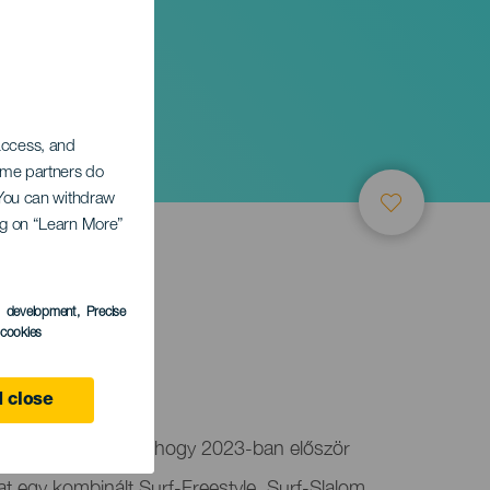
anaria
 access, and
Some partners do
. You can withdraw
ing on “Learn More”
s development
, Precise
l cookies
 close
r izgatottan várja, hogy 2023-ban először
t egy kombinált Surf-Freestyle, Surf-Slalom