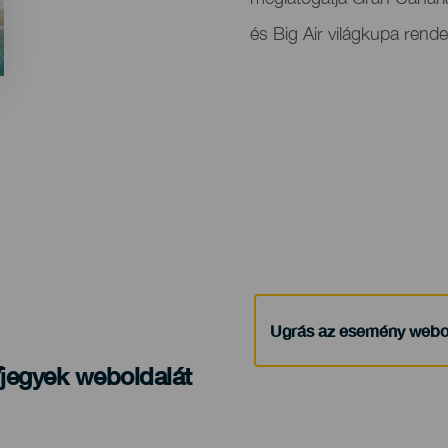
evento
és Big Air világkupa ren
Ugrás az esemény webo
/jegyek weboldalát