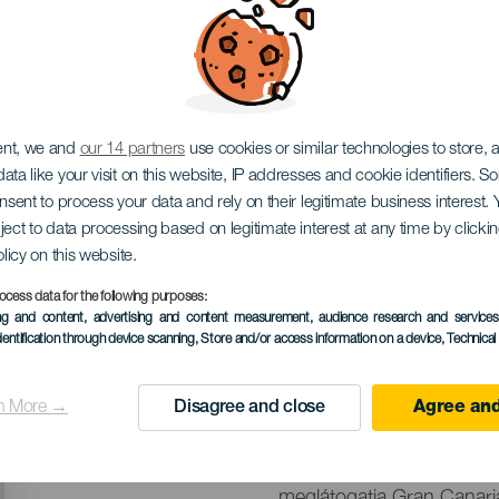
oil World Cup Gran C
ent, we and
our 14 partners
use cookies or similar technologies to store,
ata like your visit on this website, IP addresses and cookie identifiers. 
onsent to process your data and rely on their legitimate business interest
ject to data processing based on legitimate interest at any time by click
olicy on this website.
ocess data for the following purposes:
KORÁBBI ESEMÉNY
ing and content, advertising and content measurement, audience research and service
dentification through device scanning
, Store and/or access information on a device
, Technica
10 to 16 July
Localidad
Gran Canaria
n More →
Disagree and close
Agree and
Descripción
A GWA Wingfoil World Tou
del
meglátogatja Gran Canaria