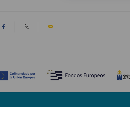
Fedezze fel
Pr