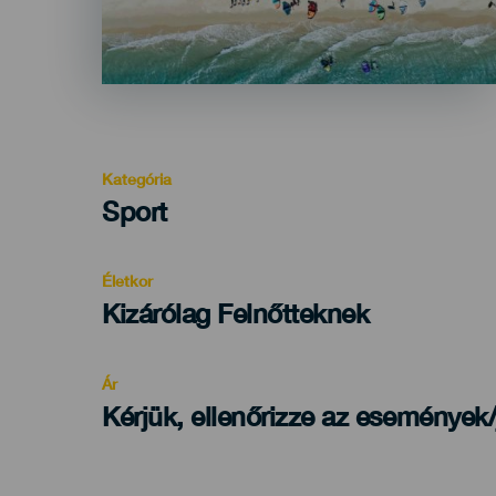
Kategória
Categoría
Sport
del
evento
Életkor
Edad
Kizárólag Felnőtteknek
Recomendada
Ár
Kérjük, ellenőrizze az események