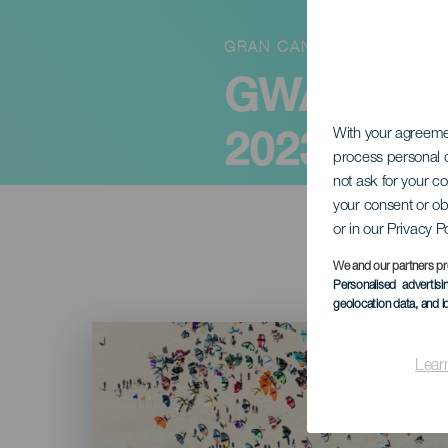
GRAN CANARIA
GWA Wingf
2023
With your agreem
process personal d
not ask for your c
your consent or ob
or in our Privacy P
We and our partners pr
Personalised advertis
geolocation data, and i
Imagen
Listado
Lear