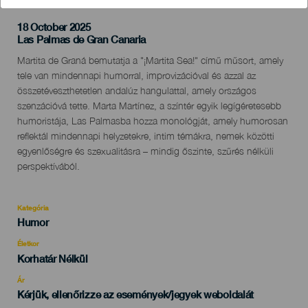
18 October 2025
Localidad
Las Palmas de Gran Canaria
Descripción
Martita de Graná bemutatja a "¡Martita Sea!" című műsort, amely
del
tele van mindennapi humorral, improvizációval és azzal az
evento
összetéveszthetetlen andalúz hangulattal, amely országos
szenzációvá tette. Marta Martínez, a színtér egyik legígéretesebb
humoristája, Las Palmasba hozza monológját, amely humorosan
reflektál mindennapi helyzetekre, intim témákra, nemek közötti
egyenlőségre és szexualitásra – mindig őszinte, szűrés nélküli
perspektívából.
Kategória
Categoría
Humor
del
evento
Életkor
Edad
Korhatár Nélkül
Recomendada
Ár
Kérjük, ellenőrizze az események/jegyek weboldalát