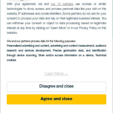
With your agreement, we and
our 14 partners
use cookies or similar
technologies to store, access, and process personal data like your visit on this
website, IP addresses and cookie identifiers. Some partners do not ask for your
consent to process your data and rely on their legitimate business interest. You
can withdraw your consent or object to data processing based on legitimate
GRAN CANARIA
interest at any time by clicking on “Learn More” or in our Privacy Policy on this
Granadai Martita
website.
We and our partners process data for the following purposes:
Imagen
Personalised advertising and content, advertising and content measurement, audience
Listado
research and services development
, Precise geolocation data, and identification
through device scanning
, Store and/or access information on a device
, Technical
cookies
Learn More →
Disagree and close
Agree and close
KORÁBBI ESEMÉNY