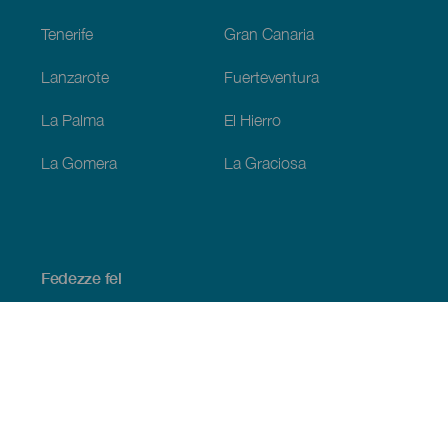
Tenerife
Gran Canaria
Lanzarote
Fuerteventura
La Palma
El Hierro
La Gomera
La Graciosa
Fedezze fel
Tengerpart és strand
Kultúra
Gasztronómia
Az összes cikk