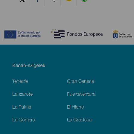
Contenido
Menú
Kanári-szigetek
Footer
Tenerife
Gran Canaria
Lanzarote
Fuerteventura
La Palma
El Hierro
La Gomera
La Graciosa