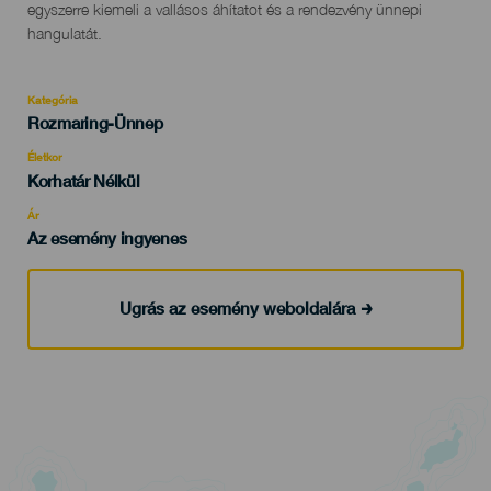
egyszerre kiemeli a vallásos áhítatot és a rendezvény ünnepi
hangulatát.
Kategória
Categoría
Rozmaring-Ünnep
del
evento
Életkor
Edad
Korhatár Nélkül
Recomendada
Ár
Az esemény ingyenes
Ugrás az esemény weboldalára