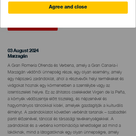
Agree and close
KORÁBBI ESEMÉNY
03 August 2024
Localidad
Marzagán
Descripción
A Gran Romería Ofrenda és Verbena, amely a Gran Canaria-i
del
Marzagán védőnői ünnepség része, egy olyan esemény, amely
evento
egy népszerű zarándoklat, ahol a résztvevők helyi termékeket és
virágokat hoznak egy körmenetben a szentélybe vagy az
istentiszteleti helyre. Ez az áhítatos cselekedet Virgen de la Peña,
a környék védőszentje előtt tiszteleg, és népzenével és
hagyományos táncokkal kíséri, amelyek gazdagítják a kulturális
élményt. A zarándoklatot követően verbénát tartanak – szabadtéri
partit élőzenével, tánccal és társasági tevékenységekkel. A
zarándoklat és a verbéna kombinációja lehetőséget ad mind a
lakóknak, mind a látogatóknak egy olyan ünnepségre, amely