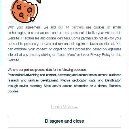
With your agreement, we and
our 14 partners
use cookies or similar
technologies to store, access, and process personal data like your visit on this
website, IP addresses and cookie identifiers. Some partners do not ask for your
consent to process your data and rely on their legitimate business interest. You
GRAN CANARIA
can withdraw your consent or object to data processing based on legitimate
Gran Romeria Ofrenda y
interest at any time by clicking on “Learn More” or in our Privacy Policy on this
Verbena de Marzagán
website.
We and our partners process data for the following purposes:
Imagen
Personalised advertising and content, advertising and content measurement, audience
Listado
research and services development
, Precise geolocation data, and identification
through device scanning
, Store and/or access information on a device
, Technical
cookies
Learn More →
Disagree and close