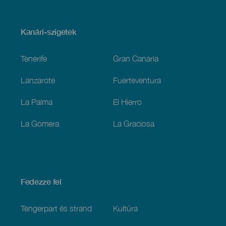
Menú
Kanári-szigetek
Footer
Tenerife
Gran Canaria
Lanzarote
Fuerteventura
La Palma
El Hierro
La Gomera
La Graciosa
Fedezze fel
Tengerpart és strand
Kultúra