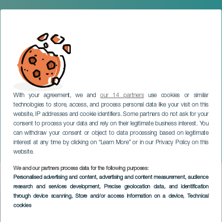
With your agreement, we and
our 14 partners
use cookies or similar
technologies to store, access, and process personal data like your visit on this
GRAN CANARIA
website, IP addresses and cookie identifiers. Some partners do not ask for your
Gira Monólogo. No solo
consent to process your data and rely on their legitimate business interest. You
can withdraw your consent or object to data processing based on legitimate
duelen los golpes. Gran
interest at any time by clicking on “Learn More” or in our Privacy Policy on this
Canaria
website.
We and our partners process data for the following purposes:
Imagen
Personalised advertising and content, advertising and content measurement, audience
Listado
research and services development
, Precise geolocation data, and identification
through device scanning
, Store and/or access information on a device
, Technical
cookies