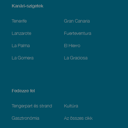
Menú
Kanári-szigetek
Footer
Tenerife
Gran Canaria
Lanzarote
Fuerteventura
La Palma
El Hierro
La Gomera
La Graciosa
Fedezze fel
Tengerpart és strand
Kultúra
Gasztronómia
Az összes cikk