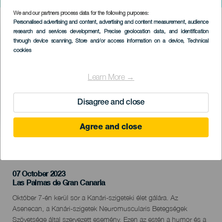
Gala Canarias Life
We and our partners process data for the following purposes:
Imagen
Personalised advertising and content, advertising and content measurement, audience
Listado
research and services development
, Precise geolocation data, and identification
through device scanning
, Store and/or access information on a device
, Technical
cookies
Learn More →
Disagree and close
Agree and close
KORÁBBI ESEMÉNY
07 October 2023
Localidad
Las Palmas de Gran Canaria
Descripción
Október 7-én kerül sor a Kanári-szigeteki élet gálára. Az
del
Asenecan, a Kanári-szigetek Neuromuscularis Betegségek
evento
Szövetsége által szervezett esemény. Ezen az estén a humor és a