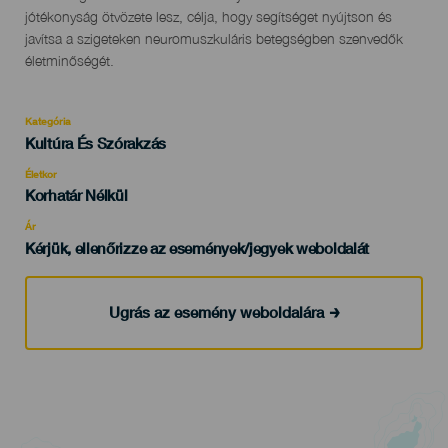
jótékonyság ötvözete lesz, célja, hogy segítséget nyújtson és
javítsa a szigeteken neuromuszkuláris betegségben szenvedők
életminőségét.
Kategória
Categoría
Kultúra És Szórakzás
del
evento
Életkor
Edad
Korhatár Nélkül
Recomendada
Ár
Kérjük, ellenőrizze az események/jegyek weboldalát
Ugrás az esemény weboldalára