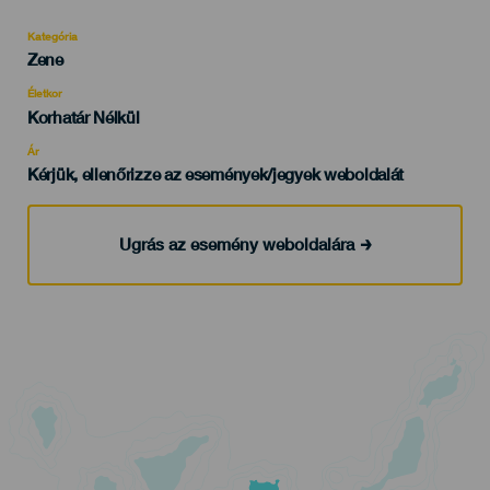
Kategória
Categoría
Zene
del
evento
Életkor
Edad
Korhatár Nélkül
Recomendada
Ár
Kérjük, ellenőrizze az események/jegyek weboldalát
Ugrás az esemény weboldalára