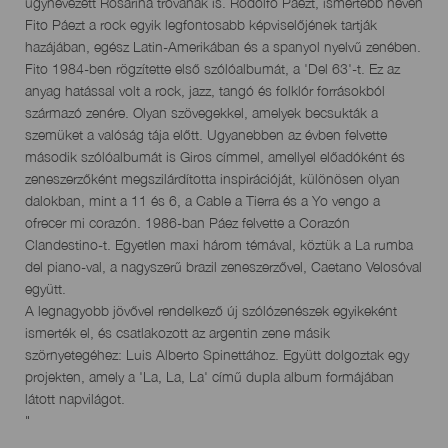
úgynevezett Rosarina trovának is. Rodolfo Páezt, ismertebb nevén
Fito Páezt a rock egyik legfontosabb képviselőjének tartják
hazájában, egész Latin-Amerikában és a spanyol nyelvű zenében.
Fito 1984-ben rögzítette első szólóalbumát, a 'Del 63'-t. Ez az
anyag hatással volt a rock, jazz, tangó és folklór forrásokból
származó zenére. Olyan szövegekkel, amelyek becsukták a
szemüket a valóság tája előtt. Ugyanebben az évben felvette
második szólóalbumát is Giros címmel, amellyel előadóként és
zeneszerzőként megszilárdította inspirációját, különösen olyan
dalokban, mint a 11 és 6, a Cable a Tierra és a Yo vengo a
ofrecer mi corazón. 1986-ban Páez felvette a Corazón
Clandestino-t. Egyetlen maxi három témával, köztük a La rumba
del piano-val, a nagyszerű brazil zeneszerzővel, Caetano Velosóval
együtt.
A legnagyobb jövővel rendelkező új szólózenészek egyikeként
ismerték el, és csatlakozott az argentin zene másik
szörnyetegéhez: Luis Alberto Spinettához. Együtt dolgoztak egy
projekten, amely a 'La, La, La' című dupla album formájában
látott napvilágot.
"