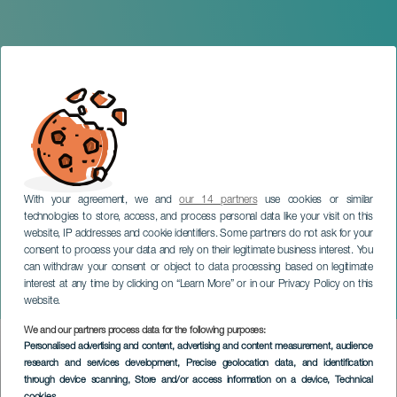
With your agreement, we and
our 14 partners
use cookies or similar
technologies to store, access, and process personal data like your visit on this
website, IP addresses and cookie identifiers. Some partners do not ask for your
consent to process your data and rely on their legitimate business interest. You
can withdraw your consent or object to data processing based on legitimate
GRAN CANARIA
interest at any time by clicking on “Learn More” or in our Privacy Policy on this
Fito Paez
website.
We and our partners process data for the following purposes:
Imagen
Personalised advertising and content, advertising and content measurement, audience
Listado
research and services development
, Precise geolocation data, and identification
through device scanning
, Store and/or access information on a device
, Technical