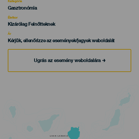
Kategória
Categoría
Gasztronómia
del
evento
Életkor
Edad
Kizárólag Felnőtteknek
Recomendada
Ár
Kérjük, ellenőrizze az események/jegyek weboldalát
Ugrás az esemény weboldalára
GRAN CANARIA