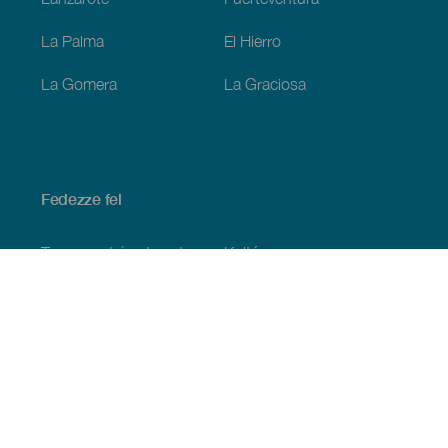
La Palma
El Hierro
La Gomera
La Graciosa
Fedezze fel
Tengerpart és strand
Kultúra
Gasztronómia
Az összes cikk
Praktikus információk