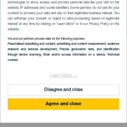
technologies to store, access, and process personal data like your visit on this
website, IP addresses and cookie identifiers. Some partners do not ask for your
consent to process your data and rely on their legitimate business interest. You
GRAN CANARIA
can withdraw your consent or object to data processing based on legitimate
Famtàstic: Gasztronómiai
interest at any time by clicking on “Learn More” or in our Privacy Policy on this
Művészetek éjszakái
website.
We and our partners process data for the following purposes:
Imagen
Personalised advertising and content, advertising and content measurement, audience
Listado
research and services development
, Precise geolocation data, and identification
through device scanning
, Store and/or access information on a device
, Technical
cookies
Learn More →
Disagree and close
Agree and close
KORÁBBI ESEMÉNY