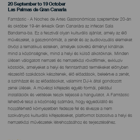
20 September to 19 October
Localidad
Las Palmas de Gran Canaria
Descripción
Famtàstic · A Noches de Artes Gastronómicas szeptember 20-án
del
és október 19-én érkezik Gran Canariára az infecari Sala
evento
Bandama-ba. Ez a fesztivál olyan kulturális ajánlat, amely az élő
művészetet, a gasztronómiát, a zenét és az audiovizuális elemeket
ötvözi a tematikus esteken, amelyek sokrétű élményt kínálnak
mind a közönségnek, mind a helyi és külső alkotóknak. Minden
ülésen válogatott nemzeti és nemzetközi rövidfilmek, exkluzív
kóstolók, amelyeket a helyi és fenntartható termékeket előnyben
részesítő szakácsok készítenek, élő előadások, beleértve a zenét,
a színházat és az előadásokat, valamint DJ-k által gondozott
zenei ülések. A művészi kifejezés egyéb formái, például
installációk és vetítések teszik teljessé a hangulatot. A Famtàstic
lehetővé teszi a közönség számára, hogy egyedülálló és
hozzáférhető környezetben fedezze fel és élvezze a nem
szokványos kulturális kifejezéseket, platformot biztosítva a helyi és
nemzetközi művészetek létrehozásához és terjesztéséhez.