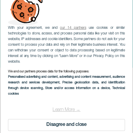
With your agreement, we and
our 14 partners
use cookies or similar
technologies to store, access, and process personal data like your visit on this
website, IP addresses and cookie identifiers. Some partners do not ask for your
consent to process your data and rely on their legitimate business interest. You
GRAN CANARIA
can withdraw your consent or object to data processing based on legitimate
Famtàstic · Gasztronómiai
interest at any time by clicking on “Learn More” or in our Privacy Policy on this
Művészetek éjszakái
website.
We and our partners process data for the following purposes:
Imagen
Personalised advertising and content, advertising and content measurement, audience
Listado
research and services development
, Precise geolocation data, and identification
through device scanning
, Store and/or access information on a device
, Technical
cookies
Learn More →
Disagree and close