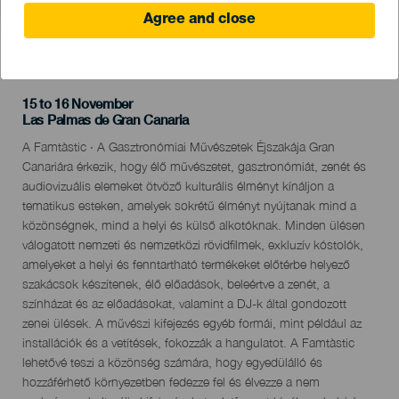
Agree and close
KORÁBBI ESEMÉNY
15 to 16 November
Localidad
Las Palmas de Gran Canaria
Descripción
A Famtàstic · A Gasztronómiai Művészetek Éjszakája Gran
del
Canariára érkezik, hogy élő művészetet, gasztronómiát, zenét és
evento
audiovizuális elemeket ötvöző kulturális élményt kínáljon a
tematikus esteken, amelyek sokrétű élményt nyújtanak mind a
közönségnek, mind a helyi és külső alkotóknak. Minden ülésen
válogatott nemzeti és nemzetközi rövidfilmek, exkluzív kóstolók,
amelyeket a helyi és fenntartható termékeket előtérbe helyező
szakácsok készítenek, élő előadások, beleértve a zenét, a
színházat és az előadásokat, valamint a DJ-k által gondozott
zenei ülések. A művészi kifejezés egyéb formái, mint például az
installációk és a vetítések, fokozzák a hangulatot. A Famtàstic
lehetővé teszi a közönség számára, hogy egyedülálló és
hozzáférhető környezetben fedezze fel és élvezze a nem