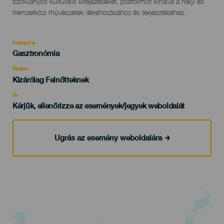
szokványos kulturális kifejezéseket, platformot kínálva a helyi és
nemzetközi művészetek létrehozásához és terjesztéséhez.
Kategória
Categoría
Gasztronómia
del
evento
Életkor
Edad
Kizárólag Felnőtteknek
Recomendada
Ár
Kérjük, ellenőrizze az események/jegyek weboldalát
Ugrás az esemény weboldalára