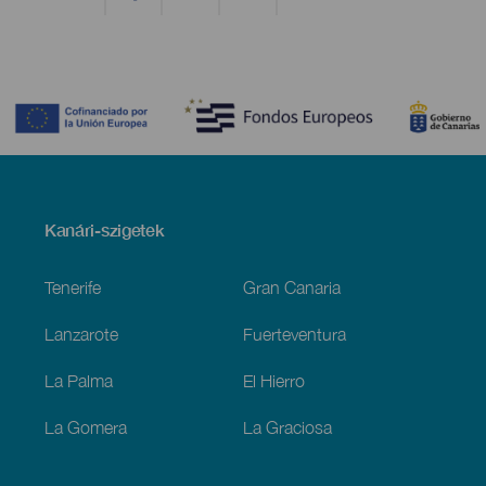
Contenido
Menú
Kanári-szigetek
Footer
Tenerife
Gran Canaria
Lanzarote
Fuerteventura
La Palma
El Hierro
La Gomera
La Graciosa