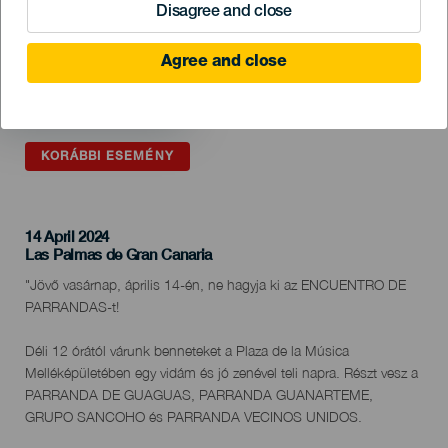
Disagree and close
Agree and close
KORÁBBI ESEMÉNY
14 April 2024
Localidad
Las Palmas de Gran Canaria
Descripción
"Jövő vasárnap, április 14-én, ne hagyja ki az ENCUENTRO DE
del
PARRANDAS-t!
evento
Déli 12 órától várunk benneteket a Plaza de la Música
Melléképületében egy vidám és jó zenével teli napra. Részt vesz a
PARRANDA DE GUAGUAS, PARRANDA GUANARTEME,
GRUPO SANCOHO és PARRANDA VECINOS UNIDOS.