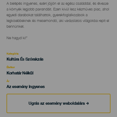
A belépés ingyenes, ezért jöjjön el az egész családdal, és élvezze
a környék legjobb parrandáit. Ezen kívül lesz kézműves piac, ahol
egyedi darabokat találhattok, gyerekfoglalkozások a
legkisebbeknek és mesemondó, aki varázslatos világokba repít el
bennünket.
Ne hagyd ki!"
Kategória
Categoría
Kultúra És Szórakzás
del
evento
Életkor
Edad
Korhatár Nélkül
Recomendada
Ár
Az esemény ingyenes
Ugrás az esemény weboldalára