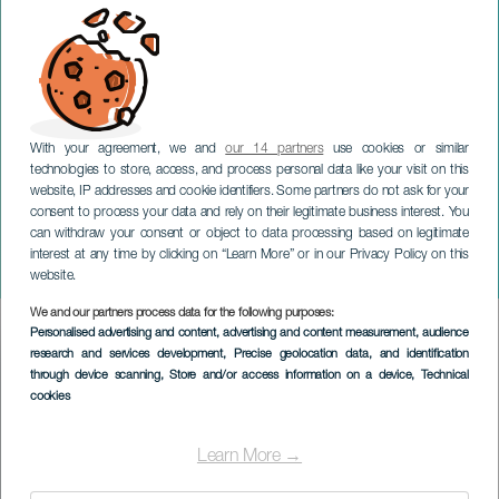
With your agreement, we and
our 14 partners
use cookies or similar
technologies to store, access, and process personal data like your visit on this
website, IP addresses and cookie identifiers. Some partners do not ask for your
consent to process your data and rely on their legitimate business interest. You
can withdraw your consent or object to data processing based on legitimate
GRAN CANARIA
interest at any time by clicking on “Learn More” or in our Privacy Policy on this
Encuentro de Parrandas
website.
We and our partners process data for the following purposes:
Imagen
Personalised advertising and content, advertising and content measurement, audience
Listado
research and services development
, Precise geolocation data, and identification
through device scanning
, Store and/or access information on a device
, Technical
cookies
Learn More →