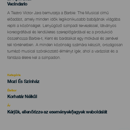
Localidad
Vecindario
Descripción
A Teatro Víctor Jara bemutatja a Barbie: The Musical című
del
előadást, amely minden idők legikonikusabb babájának világába
evento
repíti a közönséget. Lenyűgöző színpadi tervezéssel, látványos
koreográfiával és lendületes szereplőgárdával ez a produkció
összehozza Barbie-t, Kent és barátaikat egy mókával és zenével
teli történetben. A minden közönség számára készült, országosan
turnézó musical szórakoztató élményt ígér, ahol a varázslat és a
fantázia életre kel a színpadon.
Kategória
Categoría
Mozi És Színház
del
evento
Életkor
Edad
Korhatár Nélkül
Recomendada
Ár
Kérjük, ellenőrizze az események/jegyek weboldalát