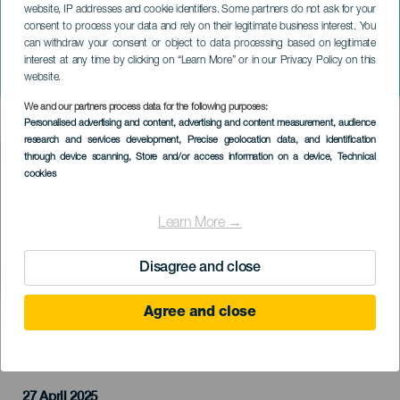
website, IP addresses and cookie identifiers. Some partners do not ask for your
consent to process your data and rely on their legitimate business interest. You
GRAN CANARIA
can withdraw your consent or object to data processing based on legitimate
Élet rózsaszínben: Barbie, a
interest at any time by clicking on “Learn More” or in our Privacy Policy on this
musical
website.
We and our partners process data for the following purposes:
Imagen
Personalised advertising and content, advertising and content measurement, audience
Listado
research and services development
, Precise geolocation data, and identification
through device scanning
, Store and/or access information on a device
, Technical
cookies
Learn More →
Disagree and close
Agree and close
KORÁBBI ESEMÉNY
27 April 2025