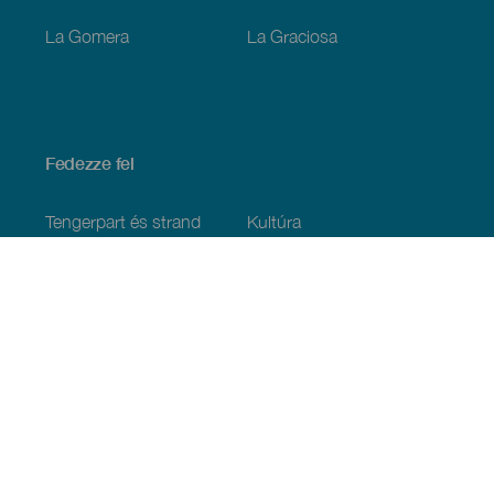
La Gomera
La Graciosa
Fedezze fel
Tengerpart és strand
Kultúra
Gasztronómia
Az összes cikk
Praktikus információk
Események
Időjárás