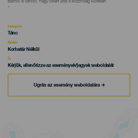
Bárhol is táncol, nagy sikert arat a közönség körében.
"
Kategória
Categoría
Tánc
del
evento
Életkor
Edad
Korhatár Nélkül
Recomendada
Ár
Kérjük, ellenőrizze az események/jegyek weboldalát
Ugrás az esemény weboldalára