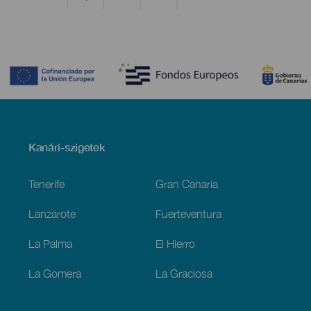
Contenido
Menú
Kanári-szigetek
Footer
Tenerife
Gran Canaria
Lanzarote
Fuerteventura
La Palma
El Hierro
La Gomera
La Graciosa