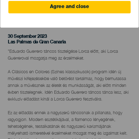
Agree and close
KORÁBBI ESEMÉNY
30 September 2023
Localidad
Las Palmas de Gran Canaria
Descripción
"Eduardo Guerrero táncos tisztelgése Lorca előtt, aki Lorca
del
Guerreroval mozgatja meg az érzelmeket.
evento
A Clásicos en Colores (Színes klasszikusok) program idén új
művészi kifejezésekbe való betörést tartalmaz, hogy bemutassa
annak a művésznek az életét és munkásságát, aki előtt minden
évben tisztelegnek. Idén Eduardo Guerrero táncos tánca lesz, aki
exkluzív előadást kínál a Lorca Guerrero fesztiválra.
Ez az előadás ennek a nagyszerű táncosnak a pillanata, hogy
ragyogjon. Modern esztétikájával, a flamenco lényegének,
tehetségének, testalkatának és nagyszerű karizmájának
mélyreható ismeretével érzelmeket mozgat meg és izgalmat kelt.