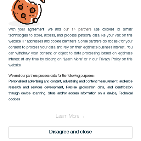
With your agreement, we and
our 14 partners
use cookies or similar
technologies to store, access, and process personal data like your visit on this
website, IP addresses and cookie identifiers. Some partners do not ask for your
consent to process your data and rely on their legitimate business interest. You
GRAN CANARIA
can withdraw your consent or object to data processing based on legitimate
Eduardo Guerrero. Festival
interest at any time by clicking on “Learn More” or in our Privacy Policy on this
Clásicos en Colores 2023
website.
We and our partners process data for the following purposes:
Imagen
Personalised advertising and content, advertising and content measurement, audience
Listado
research and services development
, Precise geolocation data, and identification
through device scanning
, Store and/or access information on a device
, Technical
cookies
Learn More →
Disagree and close