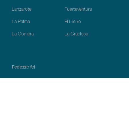
Lanzarote
Fuerteventura
La Palma
El Hierro
La Gomera
La Graciosa
Fedezze fel
Tengerpart és strand
Kultúra
Gasztronómia
Az összes cikk
Praktikus információk