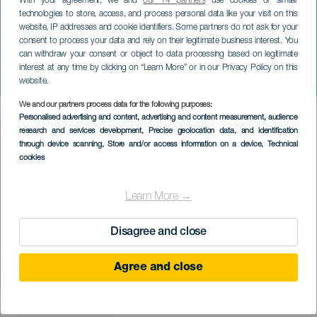
With your agreement, we and
our 14 partners
use cookies or similar
technologies to store, access, and process personal data like your visit on this
website, IP addresses and cookie identifiers. Some partners do not ask for your
consent to process your data and rely on their legitimate business interest. You
can withdraw your consent or object to data processing based on legitimate
GRAN CANARIA
interest at any time by clicking on “Learn More” or in our Privacy Policy on this
DN7 Festival Vol.3
website.
We and our partners process data for the following purposes:
Imagen
Personalised advertising and content, advertising and content measurement, audience
Listado
research and services development
, Precise geolocation data, and identification
through device scanning
, Store and/or access information on a device
, Technical
cookies
Learn More →
Disagree and close
Agree and close
KORÁBBI ESEMÉNY