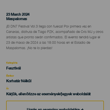
23 March 2024
Localidad
Maspalomas
Descripción
¡El DN7 Festival Vol.3 llega con fuerza! Por primera vez en
del
Canarias, disfruta de Tiago PZK, acompañado de Cris MJ y otros
evento
artistas que pronto serán confirmados. El evento tendrá lugar el
23 de marzo de 2024 a las 18:00 horas en el Estadio de
Maspalomas. ¡No te lo pierdas!
Kategória
Categoría
Fesztivál
del
evento
Életkor
Edad
Korhatár Nélkül
Recomendada
Ár
Kérjük, ellenőrizze az események/jegyek weboldalát
Ugrás az esemény weboldalára