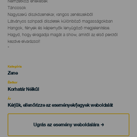
Nemzetközi énekesek
Táncosok
Nagyszerű diszkózenekar, rangos zenészekből
Látványos színpadi díszletek különböző magasságokban
Hangok, fények és képernyők lenyűgöző megjelenítése.
Hagyd, hogy elragadja magát a show, amitől az első perctől
kezdve elvarázsol!
"
Kategória
Categoría
Zene
del
evento
Életkor
Edad
Korhatár Nélkül
Recomendada
Ár
Kérjük, ellenőrizze az események/jegyek weboldalát
Ugrás az esemény weboldalára