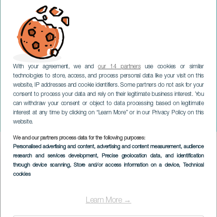
With your agreement, we and
our 14 partners
use cookies or similar
technologies to store, access, and process personal data like your visit on this
website, IP addresses and cookie identifiers. Some partners do not ask for your
consent to process your data and rely on their legitimate business interest. You
GRAN CANARIA
can withdraw your consent or object to data processing based on legitimate
Disco Saturday Night. El
interest at any time by clicking on “Learn More” or in our Privacy Policy on this
Espectáculo
website.
We and our partners process data for the following purposes:
Imagen
Personalised advertising and content, advertising and content measurement, audience
Listado
research and services development
, Precise geolocation data, and identification
through device scanning
, Store and/or access information on a device
, Technical
cookies
Learn More →