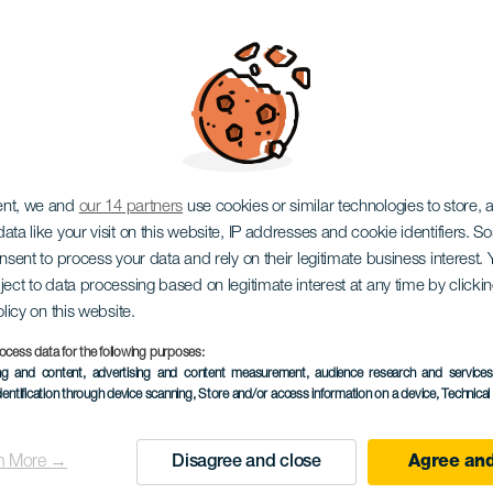
sok Találkozója
ent, we and
our 14 partners
use cookies or similar technologies to store,
ata like your visit on this website, IP addresses and cookie identifiers. 
onsent to process your data and rely on their legitimate business interest
ject to data processing based on legitimate interest at any time by click
olicy on this website.
ocess data for the following purposes:
KORÁBBI ESEMÉNY
ing and content, advertising and content measurement, audience research and service
dentification through device scanning
, Store and/or access information on a device
, Technica
18 October 2025
Localidad
San Bartolomé de Tira
n More →
Disagree and close
Agree and