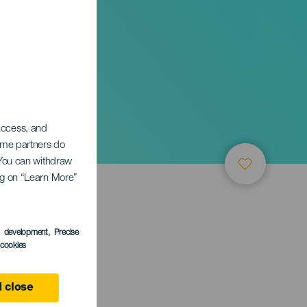
 access, and
Some partners do
. You can withdraw
ing on “Learn More”
s development
, Precise
l cookies
jana
 close