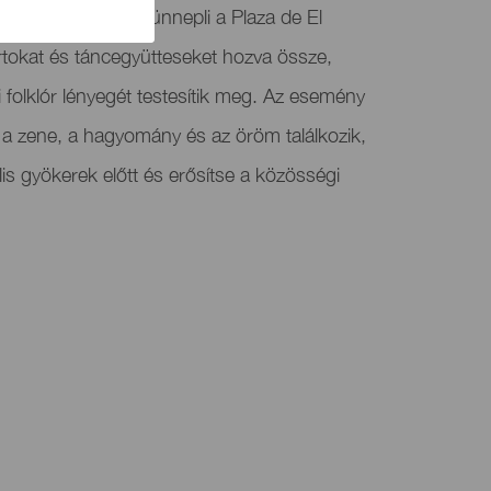
a ötödik kiadását ünnepli a Plaza de El
rtokat és táncegyütteseket hozva össze,
 folklór lényegét testesítik meg. Az esemény
l a zene, a hagyomány és az öröm találkozik,
ális gyökerek előtt és erősítse a közösségi