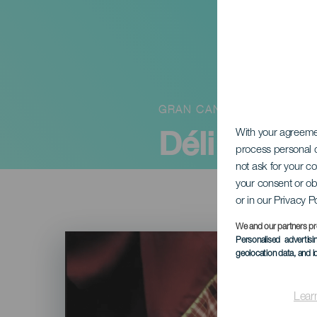
GRAN CANARIA
Déli Tánco
With your agreem
process personal d
not ask for your c
your consent or ob
or in our Privacy P
We and our partners pr
Imagen
Personalised advertis
Listado
geolocation data, and i
Lear