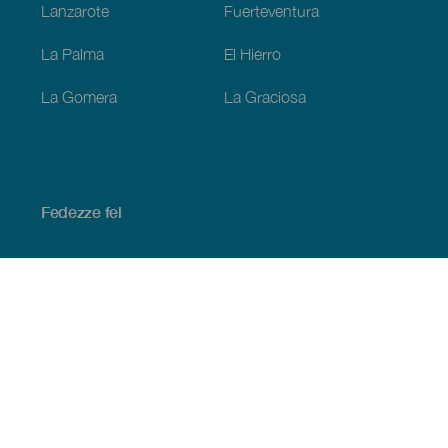
Lanzarote
Fuerteventura
La Palma
El Hierro
La Gomera
La Graciosa
Fedezze fel
Tengerpart és strand
Kultúra
Gasztronómia
Az összes cikk
Praktikus információk