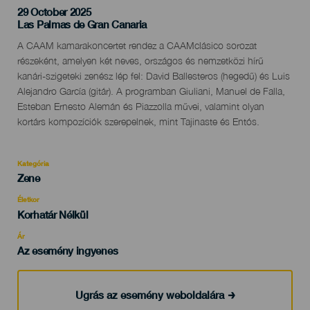
29 October 2025
Localidad
Las Palmas de Gran Canaria
Descripción
A CAAM kamarakoncertet rendez a CAAMclásico sorozat
del
részeként, amelyen két neves, országos és nemzetközi hírű
evento
kanári-szigeteki zenész lép fel: David Ballesteros (hegedű) és Luis
Alejandro García (gitár). A programban Giuliani, Manuel de Falla,
Esteban Ernesto Alemán és Piazzolla művei, valamint olyan
kortárs kompozíciók szerepelnek, mint Tajinaste és Entós.
Kategória
Categoría
Zene
del
evento
Életkor
Edad
Korhatár Nélkül
Recomendada
Ár
Az esemény ingyenes
Ugrás az esemény weboldalára