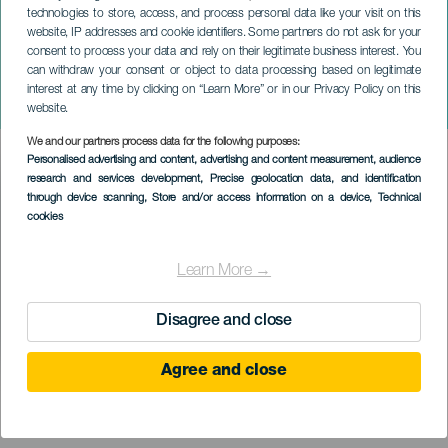
technologies to store, access, and process personal data like your visit on this
website, IP addresses and cookie identifiers. Some partners do not ask for your
consent to process your data and rely on their legitimate business interest. You
GRAN CANARIA
can withdraw your consent or object to data processing based on legitimate
David Ballesteros és Luis
interest at any time by clicking on “Learn More” or in our Privacy Policy on this
Alejandro García koncerten
website.
We and our partners process data for the following purposes:
Imagen
Personalised advertising and content, advertising and content measurement, audience
Listado
research and services development
, Precise geolocation data, and identification
through device scanning
, Store and/or access information on a device
, Technical
cookies
Learn More →
Disagree and close
Agree and close
KORÁBBI ESEMÉNY