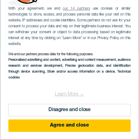
With your agreement, we and
our 14 partners
use cookies or similar
technologies to store, access, and process personal data like your visit on this
website, IP addresses and cookie identifiers. Some partners do not ask for your
consent to process your data and rely on their legitimate business interest. You
GRAN CANARIA
can withdraw your consent or object to data processing based on legitimate
Concierto: Per La Notte di
interest at any time by clicking on “Learn More” or in our Privacy Policy on this
Natale
website.
We and our partners process data for the following purposes:
Imagen
Personalised advertising and content, advertising and content measurement, audience
Listado
research and services development
, Precise geolocation data, and identification
through device scanning
, Store and/or access information on a device
, Technical
cookies
Learn More →
Disagree and close
Agree and close
KORÁBBI ESEMÉNY