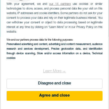
With your agreement, we and
our 14 partners
use cookies or similar
technologies to store, access, and process personal data like your visit on this
website, IP addresses and cookie identifiers. Some partners do not ask for your
consent to process your data and rely on their legitimate business interest. You
can withdraw your consent or object to data processing based on legitimate
GRAN CANARIA
interest at any time by clicking on “Learn More” or in our Privacy Policy on this
Conchita koncerten
website.
We and our partners process data for the following purposes:
Imagen
Personalised advertising and content, advertising and content measurement, audience
Listado
research and services development
, Precise geolocation data, and identification
through device scanning
, Store and/or access information on a device
, Technical
cookies
Learn More →
Disagree and close
Agree and close
KORÁBBI ESEMÉNY