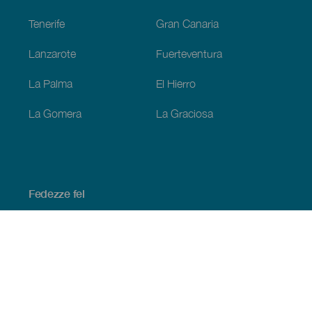
Tenerife
Gran Canaria
Lanzarote
Fuerteventura
La Palma
El Hierro
La Gomera
La Graciosa
Fedezze fel
Tengerpart és strand
Kultúra
Gasztronómia
Az összes cikk