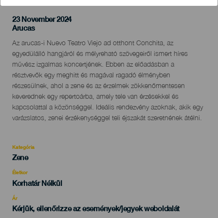
23 November 2024
Localidad
Arucas
Descripción
Az arucas-i Nuevo Teatro Viejo ad otthont Conchita, az
del
egyedülálló hangjáról és mélyreható szövegeiről ismert híres
evento
művész izgalmas koncertjének. Ebben az előadásban a
résztvevők egy meghitt és magával ragadó élményben
részesülnek, ahol a zene és az érzelmek zökkenőmentesen
keverednek egy repertoárba, amely tele van érzésekkel és
kapcsolattal a közönséggel. Ideális rendezvény azoknak, akik egy
varázslatos, zenei érzékenységgel teli éjszakát szeretnének átélni.
Kategória
Categoría
Zene
del
evento
Életkor
Edad
Korhatár Nélkül
Recomendada
Ár
Kérjük, ellenőrizze az események/jegyek weboldalát