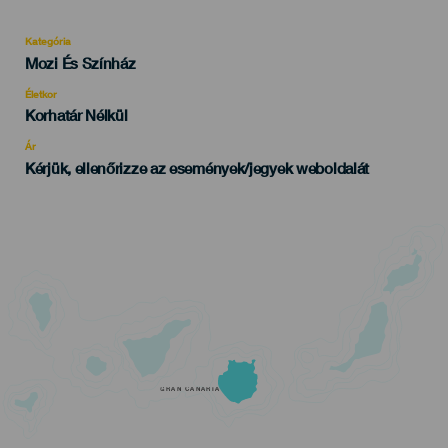
Kategória
Categoría
Mozi És Színház
del
evento
Életkor
Edad
Korhatár Nélkül
Recomendada
Ár
Kérjük, ellenőrizze az események/jegyek weboldalát
GRAN CANARIA