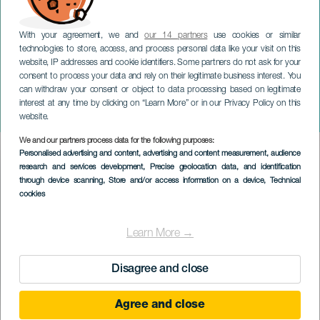
With your agreement, we and
our 14 partners
use cookies or similar
technologies to store, access, and process personal data like your visit on this
website, IP addresses and cookie identifiers. Some partners do not ask for your
consent to process your data and rely on their legitimate business interest. You
can withdraw your consent or object to data processing based on legitimate
GRAN CANARIA
interest at any time by clicking on “Learn More” or in our Privacy Policy on this
Ardiendo como mariposas
website.
We and our partners process data for the following purposes:
Imagen
Personalised advertising and content, advertising and content measurement, audience
Listado
research and services development
, Precise geolocation data, and identification
through device scanning
, Store and/or access information on a device
, Technical
cookies
Learn More →
Disagree and close
Agree and close
KORÁBBI ESEMÉNY