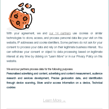
With your agreement, we and
our 14 partners
use cookies or similar
technologies to store, access, and process personal data like your visit on this
website, IP addresses and cookie identifiers. Some partners do not ask for your
consent to process your data and rely on their legitimate business interest. You
GRAN CANARIA
can withdraw your consent or object to data processing based on legitimate
Alberto San Juan. Festival
interest at any time by clicking on “Learn More” or in our Privacy Policy on this
Clásicos en Colores 2023
website.
We and our partners process data for the following purposes:
Imagen
Personalised advertising and content, advertising and content measurement, audience
Listado
research and services development
, Precise geolocation data, and identification
through device scanning
, Store and/or access information on a device
, Technical
cookies
Learn More →