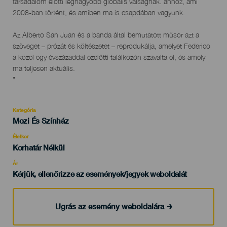
társadalom előtti legnagyobb globális válságnak. ahhoz, ami
2008-ban történt, és amiben ma is csapdában vagyunk.
Az Alberto San Juan és a banda által bemutatott műsor azt a
szöveget – prózát és költészetet – reprodukálja, amelyet Federico
a közel egy évszázaddal ezelőtti találkozón szavalta el, és amely
ma teljesen aktuális.
"
Kategória
Categoría
Mozi És Színház
del
evento
Életkor
Edad
Korhatár Nélkül
Recomendada
Ár
Kérjük, ellenőrizze az események/jegyek weboldalát
Ugrás az esemény weboldalára