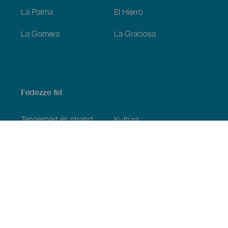
La Palma
El Hierro
La Gomera
La Graciosa
Fedezze fel
Tengerpart és strand
Kultúra
Gasztronómia
Az összes cikk
Praktikus információk
Események
Időjárás