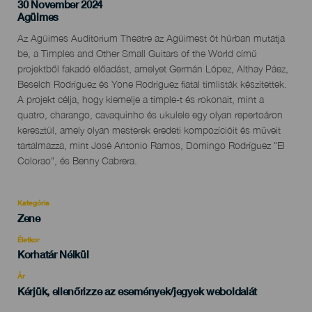
30 November 2024
Localidad
Agüimes
Descripción
Az Agüimes Auditorium Theatre az Agüimest öt húrban mutatja
del
be, a Timples and Other Small Guitars of the World című
evento
projektből fakadó előadást, amelyet Germán López, Althay Páez,
Beselch Rodríguez és Yone Rodríguez fiatal timlisták készítettek.
A projekt célja, hogy kiemelje a timple-t és rokonait, mint a
quatro, charango, cavaquinho és ukulele egy olyan repertoáron
keresztül, amely olyan mesterek eredeti kompozícióit és műveit
tartalmazza, mint José Antonio Ramos, Domingo Rodríguez "El
Colorao", és Benny Cabrera.
Kategória
Categoría
Zene
del
evento
Életkor
Edad
Korhatár Nélkül
Recomendada
Ár
Kérjük, ellenőrizze az események/jegyek weboldalát