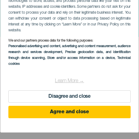
technologies to store, access, and process personal data like your visit on this
website, IP addresses and cookie identifiers. Some partners do not ask for your
consent to process your data and rely on their legitimate business interest. You
can withdraw your consent or object to data processing based on legitimate
GRAN CANARIA
interest at any time by clicking on “Learn More” or in our Privacy Policy on this
Agüimes ï 5 húrban
website.
We and our partners process data for the following purposes:
Imagen
Personalised advertising and content, advertising and content measurement, audience
Listado
research and services development
, Precise geolocation data, and identification
through device scanning
, Store and/or access information on a device
, Technical
cookies
Learn More →
Disagree and close
Agree and close
KORÁBBI ESEMÉNY