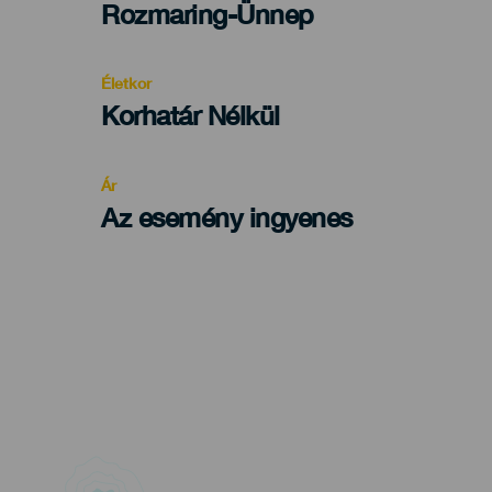
Categoría
Rozmaring-Ünnep
del
evento
Életkor
Edad
Korhatár Nélkül
Recomendada
Ár
Az esemény ingyenes