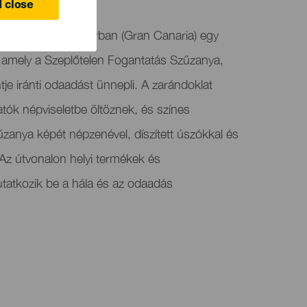
 close
 Romeríája Jinámarban (Gran Canaria) egy
mely a Szeplőtelen Fogantatás Szűzanya,
e iránti odaadást ünnepli. A zarándoklat
atók népviseletbe öltöznek, és színes
zanya képét népzenével, díszített úszókkal és
z útvonalon helyi termékek és
tatkozik be a hála és az odaadás