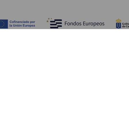
Fedezze fel
Pr
Tengerpart és strand
Kultúra
E
Gasztronómia
Az összes cikk
Me
Sz
Sz