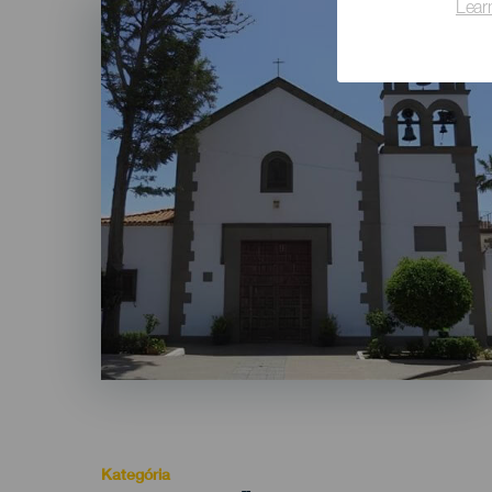
Lear
Listado
Kategória