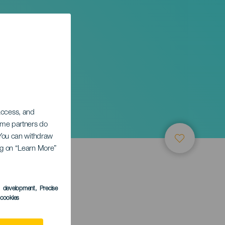
ria
 access, and
Some partners do
. You can withdraw
ing on “Learn More”
s development
, Precise
l cookies