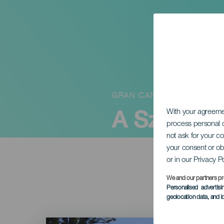
GRAN CANARIA
A Szeplőt
With your agreem
process personal d
not ask for your c
your consent or ob
or in our Privacy P
We and our partners pr
Personalised advertis
geolocation data, and i
Imagen