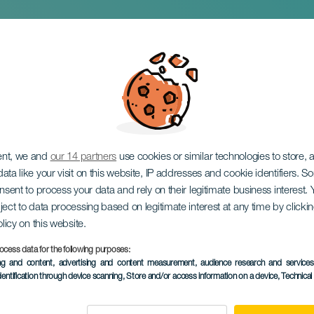
elen Fogantatás Rome
ent, we and
our 14 partners
use cookies or similar technologies to store,
ata like your visit on this website, IP addresses and cookie identifiers. 
onsent to process your data and rely on their legitimate business interest
ject to data processing based on legitimate interest at any time by click
olicy on this website.
ocess data for the following purposes:
KORÁBBI ESEMÉNY
ing and content, advertising and content measurement, audience research and service
dentification through device scanning
, Store and/or access information on a device
, Technica
08 December 2024
Localidad
Jinámar