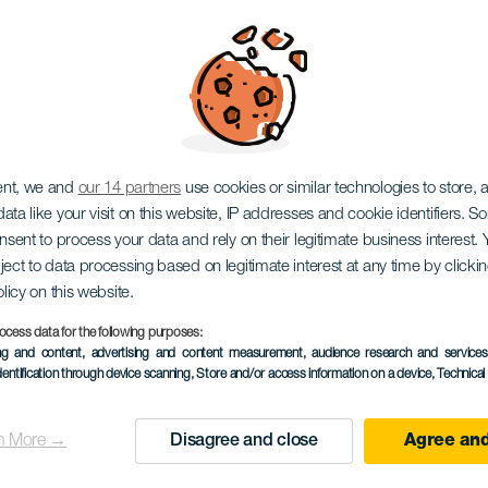
 szigetén túl
ent, we and
our 14 partners
use cookies or similar technologies to store,
ata like your visit on this website, IP addresses and cookie identifiers. 
onsent to process your data and rely on their legitimate business interest
ject to data processing based on legitimate interest at any time by click
olicy on this website.
ocess data for the following purposes:
ing and content, advertising and content measurement, audience research and service
KORÁBBI ESEMÉNY
dentification through device scanning
, Store and/or access information on a device
, Technica
22 November 2025
Localidad
Las Palmas de Gran C
n More →
Disagree and close
Agree and