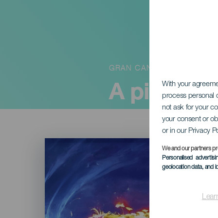
GRAN CANARIA
A pizsamák
With your agreem
process personal d
not ask for your c
your consent or ob
or in our Privacy P
Imagen
Listado
We and our partners pr
Personalised advertis
geolocation data, and i
Lear