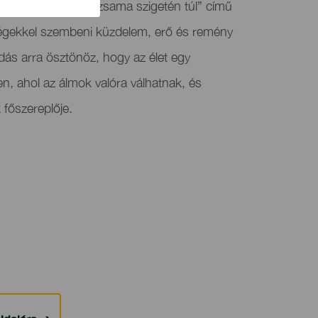
nt bemutatja a „Pizsama szigetén túl” című
égekkel szembeni küzdelem, erő és remény
adás arra ösztönöz, hogy az élet egy
yen, ahol az álmok valóra válhatnak, és
 főszereplője.