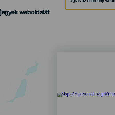
Ugrás az esemény webo
/jegyek weboldalát