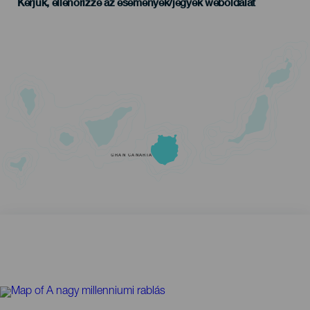
Kérjük, ellenőrizze az események/jegyek weboldalát
GRAN CANARIA