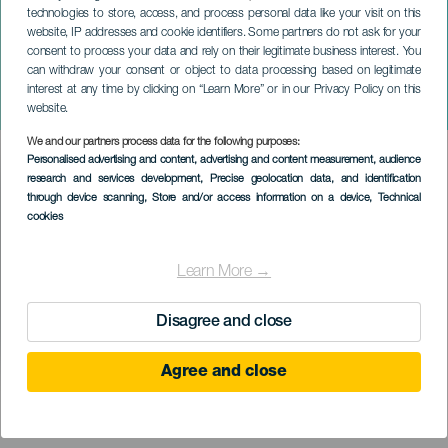
technologies to store, access, and process personal data like your visit on this
website, IP addresses and cookie identifiers. Some partners do not ask for your
consent to process your data and rely on their legitimate business interest. You
can withdraw your consent or object to data processing based on legitimate
GRAN CANARIA
interest at any time by clicking on “Learn More” or in our Privacy Policy on this
A nagy millenniumi rablás
website.
We and our partners process data for the following purposes:
Imagen
Personalised advertising and content, advertising and content measurement, audience
Listado
research and services development
, Precise geolocation data, and identification
through device scanning
, Store and/or access information on a device
, Technical
cookies
Learn More →
Disagree and close
Agree and close
KORÁBBI ESEMÉNY