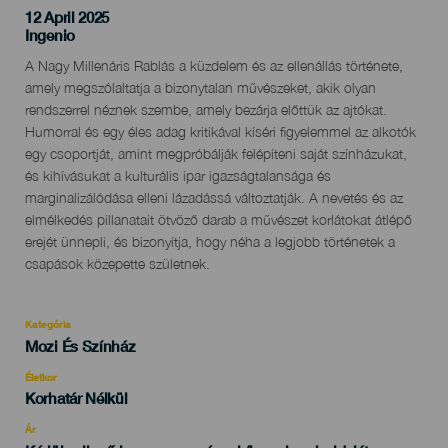
12 April 2025
Localidad
Ingenio
Descripción
A Nagy Millenáris Rablás a küzdelem és az ellenállás története,
del
amely megszólaltatja a bizonytalan művészeket, akik olyan
evento
rendszerrel néznek szembe, amely bezárja előttük az ajtókat.
Humorral és egy éles adag kritikával kíséri figyelemmel az alkotók
egy csoportját, amint megpróbálják felépíteni saját színházukat,
és kihívásukat a kulturális ipar igazságtalansága és
marginalizálódása elleni lázadássá változtatják. A nevetés és az
elmélkedés pillanatait ötvöző darab a művészet korlátokat átlépő
erejét ünnepli, és bizonyítja, hogy néha a legjobb történetek a
csapások közepette születnek.
Kategória
Categoría
Mozi És Színház
del
evento
Életkor
Edad
Korhatár Nélkül
Recomendada
Ár