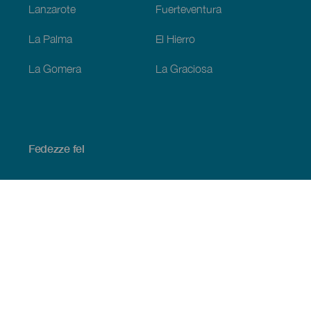
Lanzarote
Fuerteventura
La Palma
El Hierro
La Gomera
La Graciosa
Fedezze fel
Tengerpart és strand
Kultúra
Gasztronómia
Az összes cikk
Praktikus információk