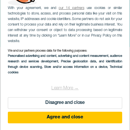
With your agreement, we and
our 14 partners
use cookies or similar
technologies to store, access, and process personal data like your visit on this
website, IP addresses and cookie identifiers. Some partners do not ask for your
consent to process your data and rely on their legitimate business interest. You
GRAN CANARIA
can withdraw your consent or object to data processing based on legitimate
A Kanári-szigetek irodalmi
interest at any time by clicking on “Learn More” or in our Privacy Policy on this
napja
website.
We and our partners process data for the following purposes:
Imagen
Personalised advertising and content, advertising and content measurement, audience
Listado
research and services development
, Precise geolocation data, and identification
through device scanning
, Store and/or access information on a device
, Technical
cookies
Learn More →
Disagree and close
Agree and close
KORÁBBI ESEMÉNY