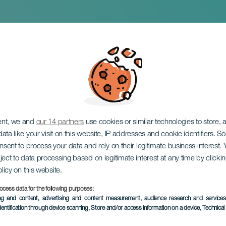
ndo Juventud
ent, we and
our 14 partners
use cookies or similar technologies to store,
ata like your visit on this website, IP addresses and cookie identifiers. 
onsent to process your data and rely on their legitimate business interest
ject to data processing based on legitimate interest at any time by click
olicy on this website.
ocess data for the following purposes:
KORÁBBI ESEMÉNY
ing and content, advertising and content measurement, audience research and service
dentification through device scanning
, Store and/or access information on a device
, Technica
8 to 10 March