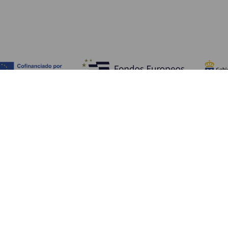
Fedezze fel
Pr
Tengerpart és strand
Kultúra
E
Gasztronómia
Az összes cikk
Me
Sz