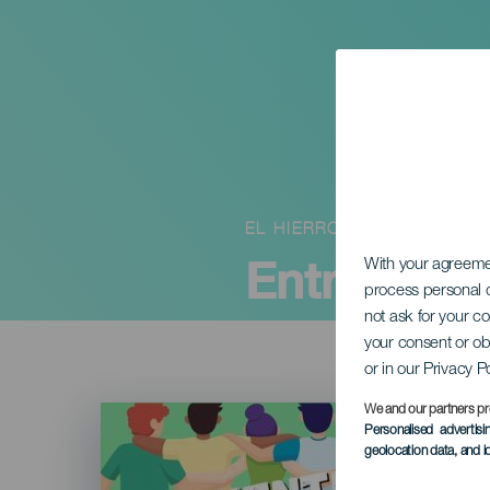
EL HIERRO
Entretejie
With your agreem
process personal d
not ask for your c
your consent or ob
or in our Privacy P
Imagen
We and our partners pr
Listado
Personalised advertis
geolocation data, and i