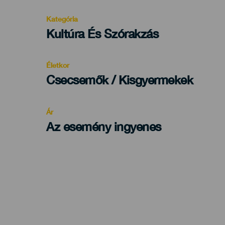
Kategória
Categoría
Kultúra És Szórakzás
del
evento
Életkor
Edad
Csecsemők / Kisgyermekek
Recomendada
Ár
Az esemény ingyenes