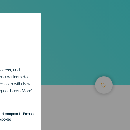
 access, and
Some partners do
. You can withdraw
ing on “Learn More”
s development
, Precise
l cookies