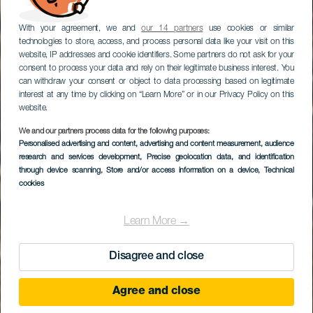
With your agreement, we and
our 14 partners
use cookies or similar
technologies to store, access, and process personal data like your visit on this
website, IP addresses and cookie identifiers. Some partners do not ask for your
consent to process your data and rely on their legitimate business interest. You
can withdraw your consent or object to data processing based on legitimate
interest at any time by clicking on “Learn More” or in our Privacy Policy on this
website.
We and our partners process data for the following purposes:
Personalised advertising and content, advertising and content measurement, audience
research and services development
, Precise geolocation data, and identification
through device scanning
, Store and/or access information on a device
, Technical
cookies
Learn More →
Disagree and close
Agree and close