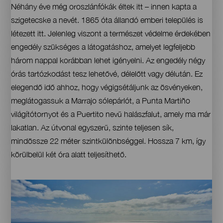
Néhány éve még oroszlánfókák éltek itt – innen kapta a
szigetecske a nevét. 1865 óta állandó emberi település is
létezett itt. Jelenleg viszont a természet védelme érdekében
engedély szükséges a látogatáshoz, amelyet legfeljebb
három nappal korábban lehet igényelni. Az engedély négy
órás tartózkodást tesz lehetővé, délelőtt vagy délután. Ez
elegendő idő ahhoz, hogy végigsétáljunk az ösvényeken,
meglátogassuk a Marrajo sólepárlót, a Punta Martiño
világítótornyot és a Puertito nevű halászfalut, amely ma már
lakatlan. Az útvonal egyszerű, szinte teljesen sík,
mindössze 22 méter szintkülönbséggel. Hossza 7 km, így
körülbelül két óra alatt teljesíthető.
Imágenes