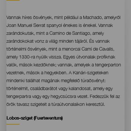
Contenido
Vannak híres ösvények, mint például a Machado, amelyről
Joan Manuel Serrat spanyol énekes is énekel. Vannak
zarándokutak, mint a Camino de Santiago, amely
zarándokokat vonz a világ minden tájáról. És vannak
történelmi ösvények, mint a menorcai Camí de Cavalls,
amely 1330-ra nyúlik vissza. Egyes útvonalak profiknak
valók, mások kezdőknek; vannak, amelyek a tengerparton
vezetnek, mások a hegyekben. A Kanári-szigeteken
mindenki találhat magának megfelelő túraösvényt:
történelmit, családbarátot vagy kalandosat, amely egy
tengerpartra vagy egy hegycsúcsra vezet. Fedezzük fel az
örök tavasz szigeteit a túraútvonalaikon keresztül.
Contenido
Lobos-sziget (Fuerteventura)